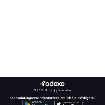
© 2026. Minden jog fenntartva.
Kapcsolat
Sugárzóknak
Adatvédelem
Feltételek
Widgetek