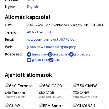
Nyelv:
English
Állomás kapcsolat
Cím:
200, 3320 17th Avenue SW, Calgary, AB, T3E 0B4
Telefon:
403-716-6500
Email:
newscentre@newstalk770.com
Web:
globalnews.ca/radio/qrcalgary
Közösségi:
@qrcalgary
@qrcalgary
@qrcalgary
@770CHQR
CHQR
Ajánlott állomások
640 Toronto
680 CJOB
730 CKNW
Toronto 640 AM
Winnipeg 680 AM
Vancouver 730 AM