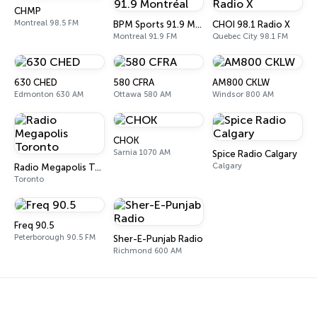
CHMP
Montreal 98.5 FM
BPM Sports 91.9 Montréal
CHOI 98.1 Radio X
Montreal 91.9 FM
Quebec City 98.1 FM
630 CHED
580 CFRA
AM800 CKLW
Edmonton 630 AM
Ottawa 580 AM
Windsor 800 AM
CHOK
Sarnia 1070 AM
Spice Radio Calgary
Calgary
Radio Megapolis Toronto
Toronto
Freq 90.5
Peterborough 90.5 FM
Sher-E-Punjab Radio
Richmond 600 AM