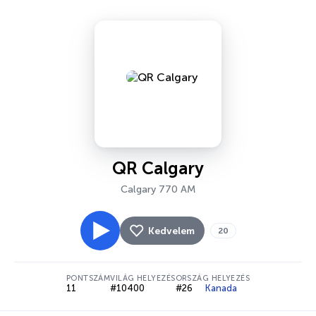
QR Calgary
Calgary 770 AM
Kedvelem
20
PONTSZÁM
VILÁG HELYEZÉS
ORSZÁG HELYEZÉS
11
#10400
#26
Kanada