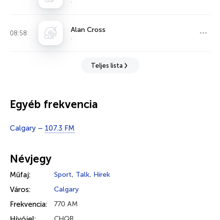
.
Alan Cross
08:58
.
Teljes lista
Egyéb frekvencia
Calgary –
107.3 FM
Névjegy
Műfaj:
Sport
,
Talk
,
Hírek
Város:
Calgary
Frekvencia:
770 AM
Hívójel:
CHQR