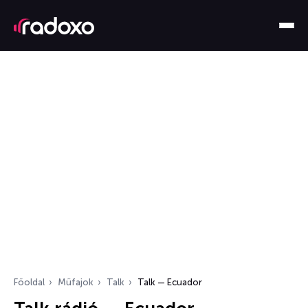
Főoldal
Műfajok
Talk
Talk — Ecuador