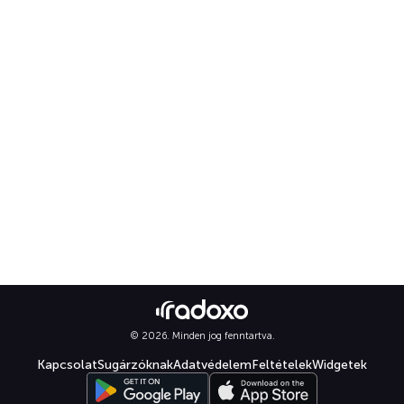
© 2026. Minden jog fenntartva.
Kapcsolat
Sugárzóknak
Adatvédelem
Feltételek
Widgetek