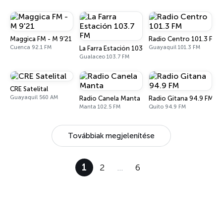
Maggica FM - M 9'21
Radio Centro 101.3 FM
Cuenca 92.1 FM
Guayaquil 101.3 FM
La Farra Estación 103.7 FM
Gualaceo 103.7 FM
CRE Satelital
Guayaquil 560 AM
Radio Canela Manta
Radio Gitana 94.9 FM
Manta 102.5 FM
Quito 94.9 FM
Továbbiak megjelenítése
1
2
…
6