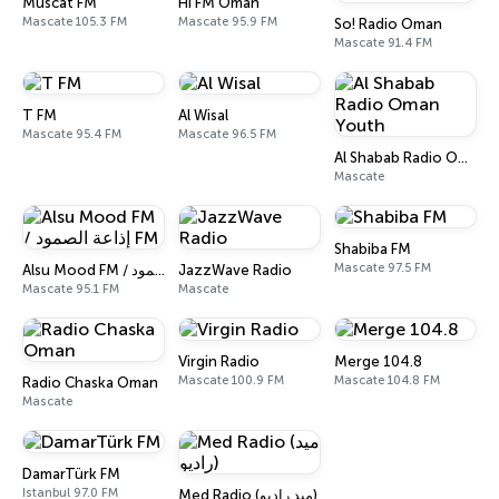
Muscat FM
Hi FM Oman
Mascate 105.3 FM
Mascate 95.9 FM
So! Radio Oman
Mascate 91.4 FM
T FM
Al Wisal
Mascate 95.4 FM
Mascate 96.5 FM
Al Shabab Radio Oman Youth
Mascate
Shabiba FM
Mascate 97.5 FM
Alsu Mood FM / إذاعة الصمود FM
JazzWave Radio
Mascate 95.1 FM
Mascate
Virgin Radio
Merge 104.8
Mascate 100.9 FM
Mascate 104.8 FM
Radio Chaska Oman
Mascate
DamarTürk FM
Istanbul 97.0 FM
Med Radio (ميد راديو)