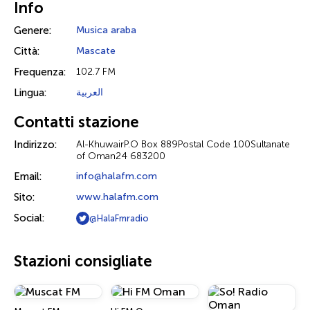
Info
Genere:
Musica araba
Città:
Mascate
Frequenza:
102.7 FM
Lingua:
العربية
Contatti stazione
Indirizzo:
Al-KhuwairP.O Box 889Postal Code 100Sultanate
of Oman24 683200
Email:
info@halafm.com
Sito:
www.halafm.com
Social:
@HalaFmradio
Stazioni consigliate