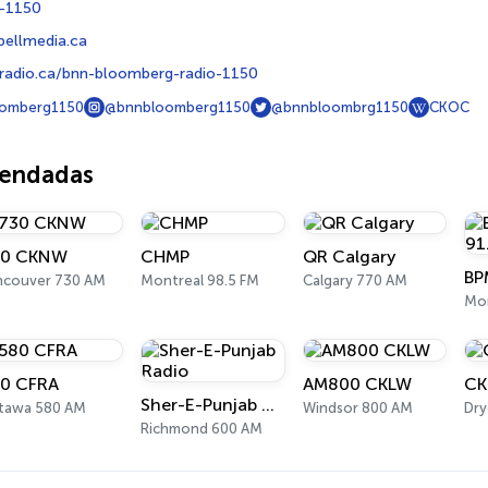
-1150
bellmedia.ca
radio.ca/bnn-bloomberg-radio-1150
omberg1150
@bnnbloomberg1150
@bnnbloombrg1150
CKOC
mendadas
30 CKNW
CHMP
QR Calgary
ncouver 730 AM
Montreal 98.5 FM
Calgary 770 AM
Mon
0 CFRA
AM800 CKLW
CK
Sher-E-Punjab Radio
tawa 580 AM
Windsor 800 AM
Dry
Richmond 600 AM