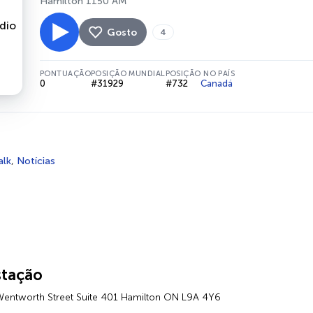
Hamilton 1150 AM
Gosto
4
PONTUAÇÃO
POSIÇÃO MUNDIAL
POSIÇÃO NO PAÍS
0
#31929
#732
Canadá
alk
,
Notícias
stação
entworth Street Suite 401 Hamilton ON L9A 4Y6