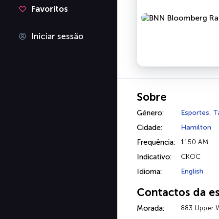
Favoritos
Iniciar sessão
Sobre
Género:
Esportes
,
T
Cidade:
Hamilton
Frequência:
1150 AM
Indicativo:
CKOC
Idioma:
English
Contactos da e
Morada:
883 Upper W