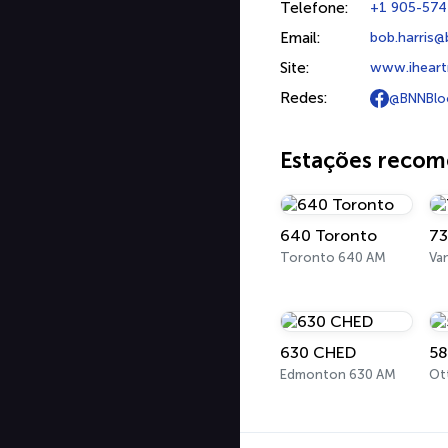
Telefone:
+1 905-574
Email:
bob.harris@
Site:
www.iheart
Redes:
@BNNBlo
Estações reco
640 Toronto
7
Toronto 640 AM
Va
630 CHED
58
Edmonton 630 AM
Ot