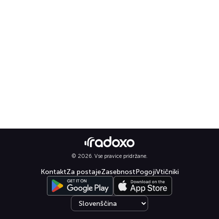
© 2026. Vse pravice pridržane.
Kontakt
Za postaje
Zasebnost
Pogoji
Vtičniki
Select language