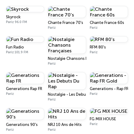
Skyrock
Pariz 96.0 FM
Chante France 70's
Chante France 60s
Pariz
Pariz
Fun Radio
RFM 80's
Pariz 101.9 FM
Pariz
Nostalgie Chansons Françaises
Pariz
Generations Rap FR
Generations - Rap FR G
Pariz
Pariz
Nostalgie - Les Debuts Du Rap
Pariz
FG MIX HOUSE
Pariz
Generations 90's
NRJ 10 Ans de Hits
Pariz
Pariz