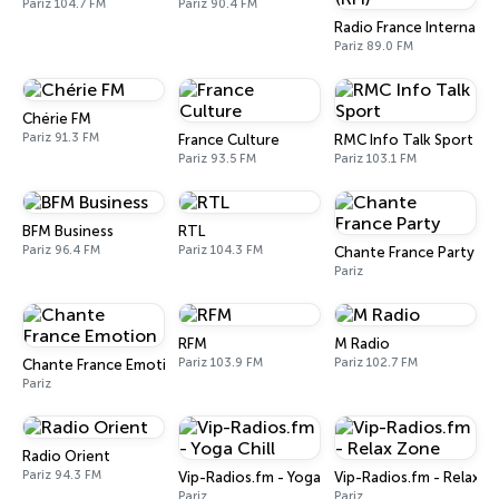
Pariz 104.7 FM
Pariz 90.4 FM
Radio France Internation
Pariz 89.0 FM
Chérie FM
Pariz 91.3 FM
France Culture
RMC Info Talk Sport
Pariz 93.5 FM
Pariz 103.1 FM
BFM Business
RTL
Pariz 96.4 FM
Pariz 104.3 FM
Chante France Party
Pariz
RFM
M Radio
Pariz 103.9 FM
Pariz 102.7 FM
Chante France Emotion
Pariz
Radio Orient
Pariz 94.3 FM
Vip-Radios.fm - Yoga Chill
Vip-Radios.fm - Relax Z
Pariz
Pariz