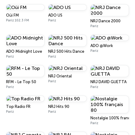
Oüi FM
ADO US
Pariz 102.3 FM
Pariz
NRJ Dance 2000
Pariz
ADO @Work
Pariz
ADO Midnight Love
NRJ 500 Hits Dance
Pariz
Pariz
NRJ Oriental
Pariz
RFM - Le Top 50
NRJ DAVID GUETTA
Pariz
Pariz
Top Radio FR
NRJ Hits 90
Pariz
Pariz
Nostalgie 100% français
Pariz