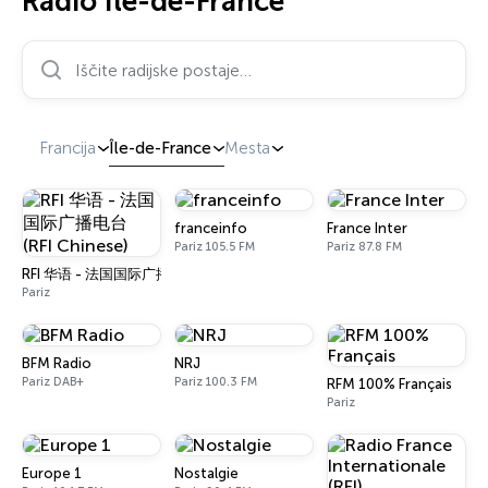
Radio Île-de-France
Iščite radijske postaje…
Francija
Île-de-France
Mesta
franceinfo
France Inter
Pariz 105.5 FM
Pariz 87.8 FM
RFI 华语 - 法国国际广播电台 (RFI Chinese)
Pariz
BFM Radio
NRJ
Pariz DAB+
Pariz 100.3 FM
RFM 100% Français
Pariz
Europe 1
Nostalgie