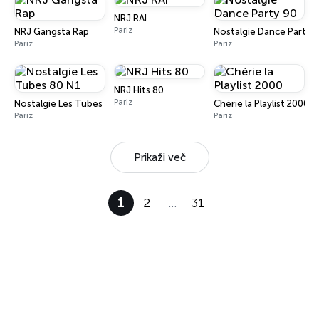
NRJ RAI
Pariz
NRJ Gangsta Rap
Nostalgie Dance Party 
Pariz
Pariz
NRJ Hits 80
Pariz
Nostalgie Les Tubes 80 N1
Chérie la Playlist 2000
Pariz
Pariz
Prikaži več
1
2
…
31