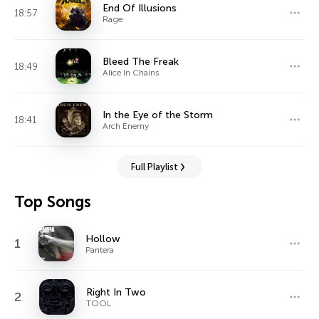
End Of Illusions
18:57
Rage
Bleed The Freak
18:49
Alice In Chains
In the Eye of the Storm
18:41
Arch Enemy
Full Playlist
Top Songs
Hollow
1
Pantera
Right In Two
2
TOOL