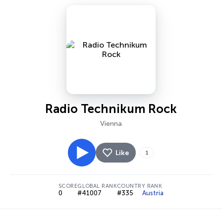
Radio Technikum Rock
Vienna
Like
1
SCORE
GLOBAL RANK
COUNTRY RANK
0
#41007
#335
Austria