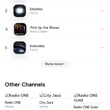
Stinkfist
3
TOOL
Pick Up the Bones
4
Alice Cooper
Invincible
5
TOOL
Show more
Other Channels
Radio ONE
City Jazz
Vienna
Vienna
Radio ONE Gold