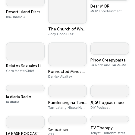
Dear MOR
MOR Entertainment
Desert Island Discs
BBC Radio 4
The Church of What's Happening Now: The New Testament
Joey Coco Diaz
Pinoy Creepypasta
Sir Nebb and TAGM Marketing Solutions Inc.
Relatos Sexuales Liberales
Caro MasterChief
Konnected Minds Podcast with Derrick Abaitey
Derrick Abaitey
la diaria Radio
la diaria
Kumikinang na Tambalan
Дій! Подкаст про бізнес.
Tambalang Nicole Hyala and Diego Bandido and The Pod Network
DiY Podcast
TV Therapy
นิทานชาดก
Tellyst - Iononmistresso - Vois
LA BASE PODCAST
072