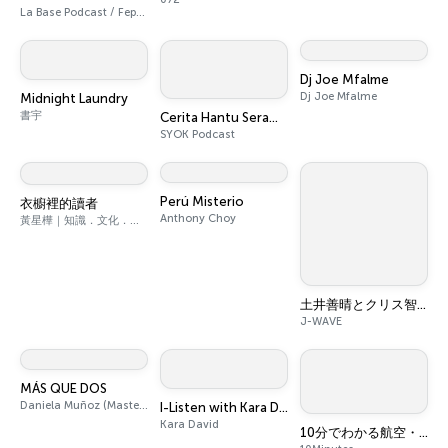
La Base Podcast / Fepso
Dj Joe Mfalme
Dj Joe Mfalme
Midnight Laundry
書宇
Cerita Hantu Seram - SYOK Podcast [BM]
SYOK Podcast
Perú Misterio
衣櫥裡的讀者
Anthony Choy
黃星樺｜知識．文化．音樂．閱讀．讀書．聽書．說書
土井善晴とクリス智子が料理を哲学するポッドキャスト supported by ZOJIRUSHI
J-WAVE
MÁS QUE DOS
Daniela Muñoz (Master en Neurociencias e IE) y Chris Campos (Organizador Profesional de Espacios)
I-Listen with Kara David
Kara David
10分でわかる航空・宇宙ニュース