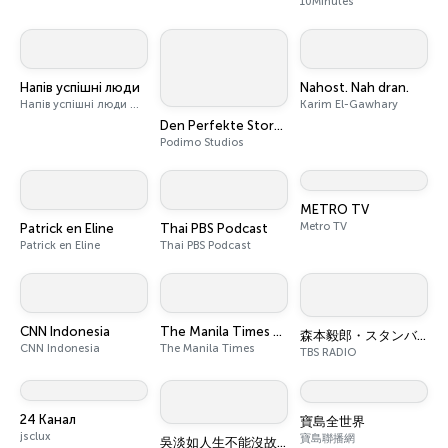
10Minutes
Напів успішні люди
Nahost. Nah dran.
Напів успішні люди — Ярина Біла та Оксана Каленченко
Karim El-Gawhary
Den Perfekte Storm - Den store samtale om AI
Podimo Studios
METRO TV
Metro TV
Patrick en Eline
Thai PBS Podcast
Patrick en Eline
Thai PBS Podcast
CNN Indonesia
The Manila Times Podcasts
森本毅郎・スタンバイ！
CNN Indonesia
The Manila Times
TBS RADIO
24 Канал
寶島全世界
jsclux
寶島聯播網
吳淡如人生不能沒故事