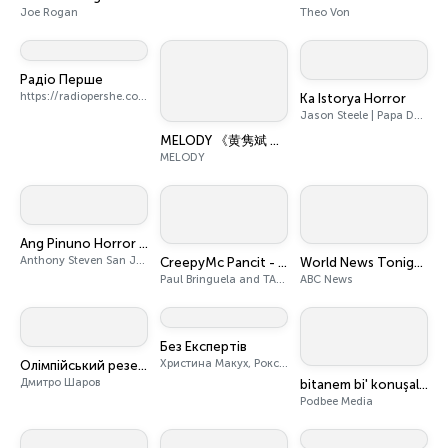
Joe Rogan
Theo Von
Радіо Перше
https://radiopershe.com
Ka Istorya Horror
Jason Steele | Papa Dudut | TAGM Marketing Solutions Inc.
MELODY 《黄隽斌 财汇说》- Radio Station [CHI]
MELODY
Ang Pinuno Horror Podcast
Anthony Steven San Juan and TAGM Marketing Solutions Inc.
CreepyMc Pancit - Tagalog Horror Stories
World News Tonight with David Muir
Paul Bringuela and TAGM Marketing Solutions Inc.
ABC News
Без Експертів
Христина Макух, Роксолана Кіт та Ярослав Борисюк
Олімпійський резерв
Дмитро Шаров
bitanem bi' konuşalım seninle
Podbee Media