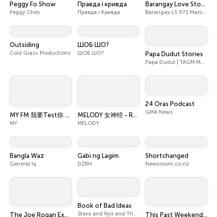
Peggy Fo Show
Правда і кривда
Barangay Love Stories
Peggy Chen
Правда і Кривда
Barangay LS 97.1 Manila | GMA Network Inc.
Outsiding
ШОБ ШО?
Cold Glass Productions
ШОБ ШО?
Papa Dudut Stories
Papa Dudut | TAGM Marketing Solutions Inc.
24 Oras Podcast
GMA News
MY FM 我要Test你 - Radio Station [CHI]
MELODY 女神经 - Radio Station [CHI]
MY
MELODY
Bangla Waz
Gabi ng Lagim
Shortchanged
General Iq
DZRH
Newsroom.co.nz
Book of Bad Ideas
Steve and Nyx and The Pod Network
The Joe Rogan Experience
This Past Weekend w/ Theo Von