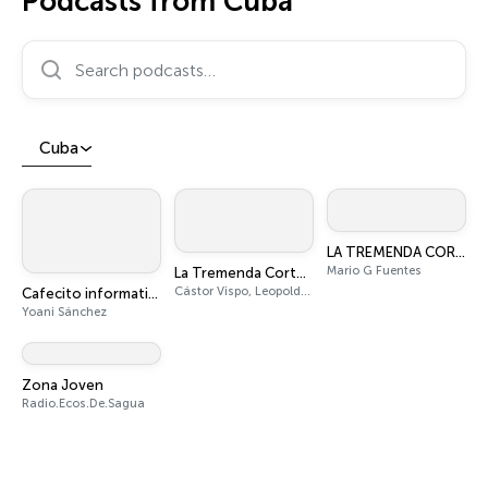
Podcasts from Cuba
Search podcasts…
Cuba
LA TREMENDA CORTE
Mario G Fuentes
La Tremenda Corte: El Podcast
Cástor Vispo, Leopoldo Fernández y Elenco
Cafecito informativo sobre Cuba por Yoani Sánchez
Yoani Sánchez
Zona Joven
Radio.Ecos.De.Sagua