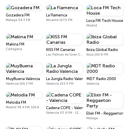
Gozadera FM
La Flamenca
Málaga 94.3 FM
Alicante 107.0 FM
Loca FM Tech House
Madrid
Makina FM
Cartagena
KISS FM Canarias
Ibiza Global Radio
Las Palmas de Gran Canaria 102.4 FM
Ibiza 100.8 FM
MuyBuena València
La Jungla Radio Valencia
MDT Radio 2000
Valencia 106.3 FM
Valencia 103.9 FM
Valencia
Melodía FM
Madrid 98.4 FM, 106.8 FM
Cadena COPE - Valencia
Valencia 93.4 FM - 1296 AM
Elixir FM - Reggaeton Pa
Málaga