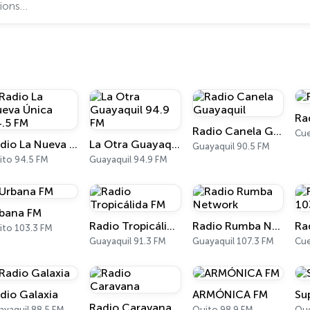
Ra
Radio Canela Guayaquil
Cu
Radio La Nueva Única 94.5 FM
La Otra Guayaquil 94.9 FM
Guayaquil 90.5 FM
ito 94.5 FM
Guayaquil 94.9 FM
bana FM
Radio Tropicálida FM
Radio Rumba Network
ito 103.3 FM
Guayaquil 91.3 FM
Guayaquil 107.3 FM
Cue
dio Galaxia
ARMÓNICA FM
Su
Radio Caravana
ayaquil 88.5 FM
Quito 98.9 FM
Qu