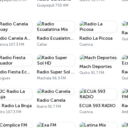
Guayaquil 750 AM
Ra
Radio Canela Azuay
Radio Ecualatina Mix
Radio La Picosa
Qui
enca 107.3 FM
Cañar
Cuenca
Mach Deportes
Radio Fiesta Ecuador
Radio Super Sol HD
Quito 91.7 FM
ogues
Machala 96.3 FM
Qui
Radio Canela
 Radio La Bruja
ECUA 593 RADIO
Ra
Ibarra 92.7 FM
ito 107.3 FM
Cuenca
Amb