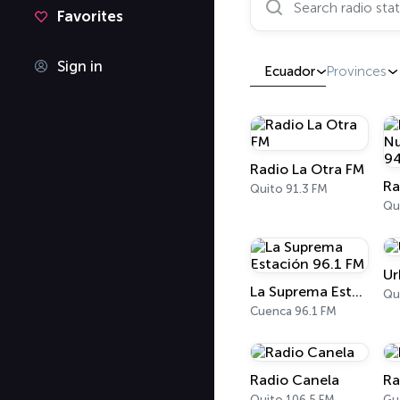
Favorites
Sign in
Ecuador
Provinces
Radio La Otra FM
Quito 91.3 FM
Qu
Ur
La Suprema Estación 96.1 FM
Qu
Cuenca 96.1 FM
Radio Canela
Ra
Quito 106.5 FM
Gu