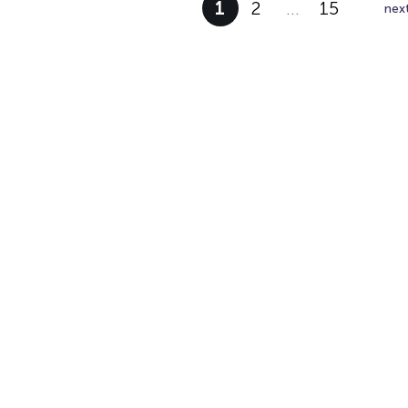
1
2
…
15
nex