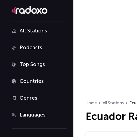
All Stations
Podcasts
Top Songs
Countries
Genres
Home
All Stations
Ecu
Ecuador Ra
Languages
Search radio stations