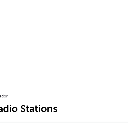
ador
dio Stations
…