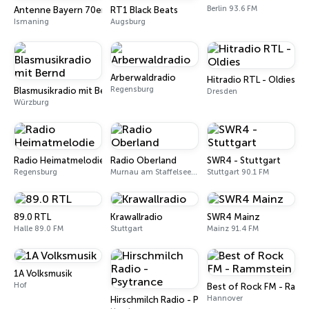
Berlin 93.6 FM
Antenne Bayern 70er Hits
RT1 Black Beats
Ismaning
Augsburg
Arberwaldradio
Hitradio RTL - Oldies
Regensburg
Blasmusikradio mit Bernd
Dresden
Würzburg
Radio Heimatmelodie
Radio Oberland
SWR4 - Stuttgart
Regensburg
Murnau am Staffelsee 97.5 FM
Stuttgart 90.1 FM
89.0 RTL
Krawallradio
SWR4 Mainz
Halle 89.0 FM
Stuttgart
Mainz 91.4 FM
1A Volksmusik
Hof
Best of Rock FM - Ramm
Hannover
Hirschmilch Radio - Psytrance