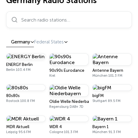
Germany Radio Stations
Search radio stations…
Germany
Federal States
ENERGY Berlin
Berlin 103.4 FM
90s90s Eurodance
Antenne Bayern
Kiel
München 101.3 FM
80s80s
bigFM
Rostock 100.8 FM
Stuttgart 89.5 FM
Oldie Welle Niederbayern
Regensburg DAB+ 7D
MDR Aktuell
WDR 4
Bayern 1
Leipzig 95.6 FM
Cologne 101.3 FM
München 91.3 FM