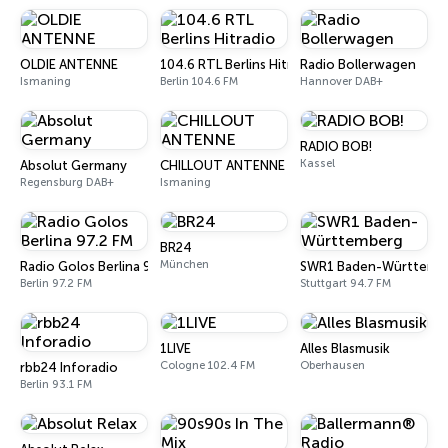
OLDIE ANTENNE
104.6 RTL Berlins Hitradio
Radio Bollerwagen
Ismaning
Berlin 104.6 FM
Hannover DAB+
RADIO BOB!
Kassel
Absolut Germany
CHILLOUT ANTENNE
Regensburg DAB+
Ismaning
BR24
München
Radio Golos Berlina 97.2 FM
SWR1 Baden-Württemb
Berlin 97.2 FM
Stuttgart 94.7 FM
1LIVE
Alles Blasmusik
Cologne 102.4 FM
Oberhausen
rbb24 Inforadio
Berlin 93.1 FM