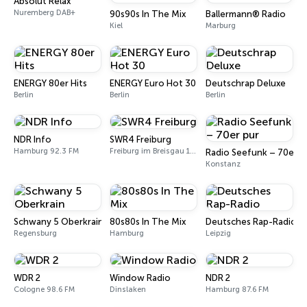
Absolut Relax
Nuremberg DAB+
90s90s In The Mix
Ballermann® Radio
Kiel
Marburg
ENERGY 80er Hits
ENERGY Euro Hot 30
Deutschrap Deluxe
Berlin
Berlin
Berlin
NDR Info
SWR4 Freiburg
Hamburg 92.3 FM
Freiburg im Breisgau 100.2 FM
Radio Seefunk – 70er p
Konstanz
Schwany 5 Oberkrain
80s80s In The Mix
Deutsches Rap-Radio
Regensburg
Hamburg
Leipzig
WDR 2
Window Radio
NDR 2
Cologne 98.6 FM
Dinslaken
Hamburg 87.6 FM