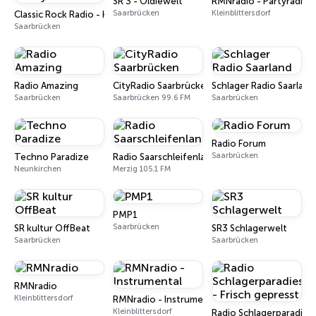
SR 3 - Oldiewelt
RMNradio - Partyradio 
Saarbrücken
Kleinblittersdorf
Classic Rock Radio - Hard 'n' Heavy
Saarbrücken
Radio Amazing
CityRadio Saarbrücken
Schlager Radio Saarland
Saarbrücken
Saarbrücken 99.6 FM
Saarbrücken
Radio Forum
Saarbrücken
Techno Paradize
Radio Saarschleifenland
Neunkirchen
Merzig 105.1 FM
PMP1
Saarbrücken
SR kultur OffBeat
SR3 Schlagerwelt
Saarbrücken
Saarbrücken
RMNradio
Kleinblittersdorf
RMNradio - Instrumental
Kleinblittersdorf
Radio Schlagerparadies 