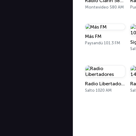
Radio Clarín 580 AM
Montevideo 580 AM
Más FM
Si
Paysandú 101.3 FM
Sal
Radio Libertadores
Salto 1020 AM
Sa