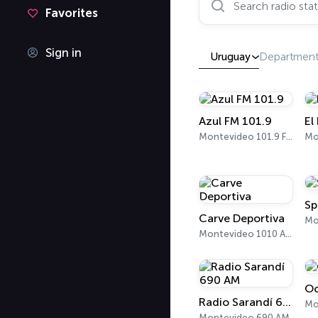
Favorites
Sign in
Uruguay
Department
Azul FM 101.9
El
Montevideo 101.9 FM
Sp
Carve Deportiva
Mo
Montevideo 1010 AM
Oc
Radio Sarandí 690 AM
Mo
Montevideo 690 AM