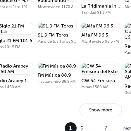
Radiocero - Punta del Este
Radiomundo - En Perspectiva
La Tridimania Internacional Radio
Punta del Este 101.5 FM
Montevideo 1170 AM
Mon
Trinidad 91.3 FM
91.9 FM Toros
Alfa FM 96.3
glo 21 FM 101.5
Paso de los Toros 91.9 FM
Montevideo 96.3 FM
to 101.5 FM
Pa
FM Música 88.9
Radio Arapey 1450 AM
CW 54 Emisora del Este
Tacuarembó 88.9 FM
lto 1450 AM
Minas 1580 AM
Dol
Show more
1
2
…
7
nex