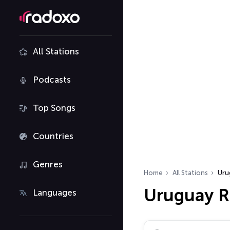
All Stations
Podcasts
Top Songs
Countries
Genres
Home
All Stations
Uru
Uruguay R
Languages
Search radio stations