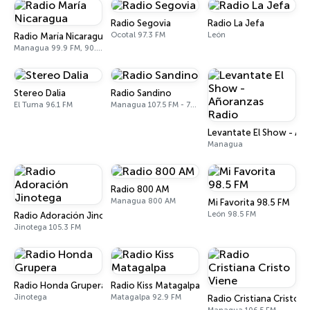
Radio Segovia
Radio La Jefa
Ocotal 97.3 FM
León
Radio María Nicaragua
Managua 99.9 FM, 90.7 FM, 1400 AM
Stereo Dalia
Radio Sandino
El Tuma 96.1 FM
Managua 107.5 FM - 740 AM
Levantate El Show - Añ
Managua
Radio 800 AM
Managua 800 AM
Mi Favorita 98.5 FM
León 98.5 FM
Radio Adoración Jinotega
Jinotega 105.3 FM
Radio Honda Grupera
Radio Kiss Matagalpa
Jinotega
Matagalpa 92.9 FM
Radio Cristiana Cristo V