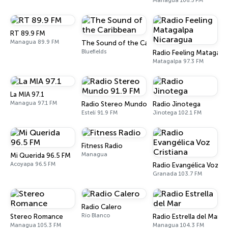
Managua 106.5 FM
RT 89.9 FM
Managua 89.9 FM
The Sound of the Caribbean
Bluefields
Radio Feeling Matagalp
Matagalpa 97.3 FM
La MIA 97.1
Managua 97.1 FM
Radio Stereo Mundo 91.9 FM
Radio Jinotega
Estelí 91.9 FM
Jinotega 102.1 FM
Fitness Radio
Managua
Mi Querida 96.5 FM
Acoyapa 96.5 FM
Radio Evangélica Voz Cr
Granada 103.7 FM
Radio Calero
Río Blanco
Stereo Romance
Radio Estrella del Mar
Managua 105.3 FM
Managua 104.3 FM