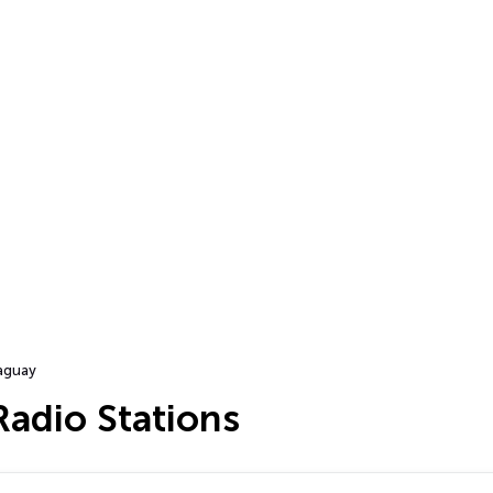
aguay
adio Stations
…