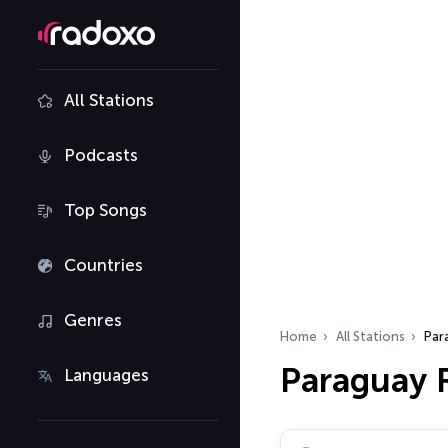
All Stations
Podcasts
Top Songs
Countries
Genres
Home
All Stations
Par
Paraguay R
Languages
Search radio stations