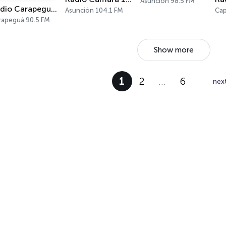
Asunción 98.5 FM
Radio Carapeguá FM 90.5
Asunción 104.1 FM
Cap
rapeguá 90.5 FM
Show more
1
2
…
6
nex