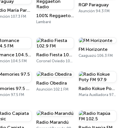
RQP Paraguay
Radio María Paraguay
Asunción 94.3 FM
100% Reggaeton Radio
nción 107.3 FM
Lambaré
FM Horizonte
Romance 104.5 FM
Radio Fiesta 102.9 FM
Caaguazú 106.3 FM
nción 104.5 FM
Coronel Oviedo 102.9 FM
Radio Obedira
Memories 97.5 FM
Radio Kokue Poty FM 97.9
Asunción 102.1 FM
nción 97.5 FM
Maria Auxiliadora 97.9 FM
Radio Marandú
Radio Capiata Music
Radio Itapúa FM 102.5