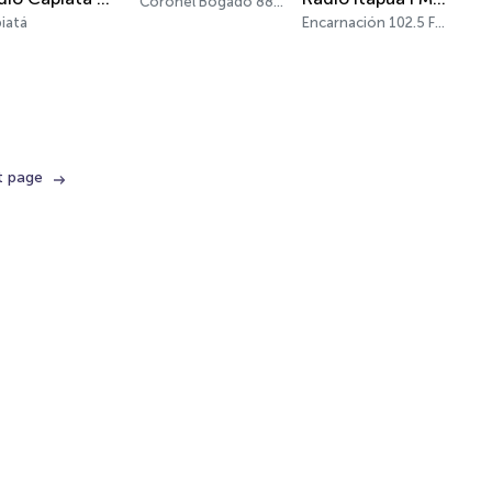
Coronel Bogado 88.7 FM
iatá
Encarnación 102.5 FM
t page