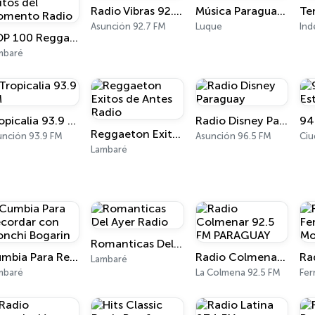
Radio Vibras 92.7 FM
Música Paraguaya RS1
Asunción 92.7 FM
Luque
Ind
TOP 100 Reggaeton Exitos del Momento Radio
mbaré
Tropicalia 93.9 FM
Radio Disney Paraguay
94
Reggaeton Exitos de Antes Radio
unción 93.9 FM
Asunción 96.5 FM
Lambaré
Romanticas Del Ayer Radio
Cumbia Para Recordar con Monchi Bogarin
Radio Colmenar 92.5 FM PARAGUAY
Lambaré
mbaré
La Colmena 92.5 FM