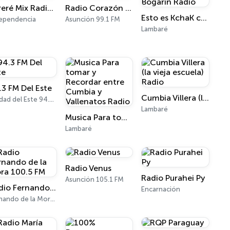
Tereré Mix Radio Online
Radio Corazón 99.1 FM
Esto es KchaK con Monchi Bogarin Radio
ependencia
Asunción 99.1 FM
Lambaré
.3 FM Del Este
Cumbia Villera (la vieja escuela) Radio
Ciudad del Este 94.3 FM
Lambaré
Musica Para tomar y Recordar entre Cumbia y Vallenatos Radio
Lambaré
Radio Venus
Radio Purahei Py
Asunción 105.1 FM
Radio Fernando de la Mora 100.5 FM
Encarnación
Fernando de la Mora 100.5 FM