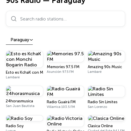
90s Radio — Paraguay
Search radio stations…
Paraguay
Memories 97.5 FM
Amazing 90s Music
Asunción 97.5 FM
Lambaré
Esto es KchaK con Monchi Bogarin Radio
Lambaré
24horasmusica
Radio Guairá FM
Radio Sin Límites
San Juan Bautista
Villarrica 103.5 FM
San Lorenzo
Radio Soy
Clasica Online
Luque
Ciudad del Este 94.1 FM