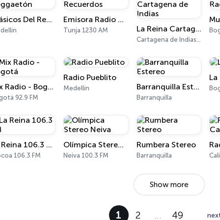
Clásicos Del Reggaetón
Emisora Radio Recuerdos
Mu
La Reina Cartagena de Indias
dellín
Tunja 1230 AM
Bo
Cartagena de Indias 95.5 FM
Radio Pueblito
La 
Mix Radio - Bogotá
Barranquilla Estereo
Medellín
Bog
gotá 92.9 FM
Barranquilla
La Reina 106.3 FM
Olímpica Stereo Neiva
Rumbera Stereo
Ra
coa 106.3 FM
Neiva 100.3 FM
Barranquilla
Cal
Show more
1
2
…
49
nex