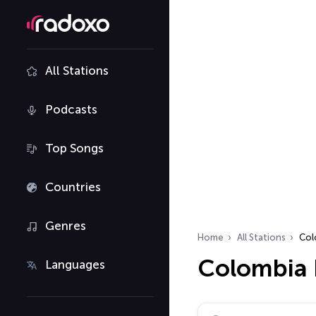
All Stations
Podcasts
Top Songs
Countries
Genres
Home
All Stations
Col
Colombia 
Languages
Search radio stations