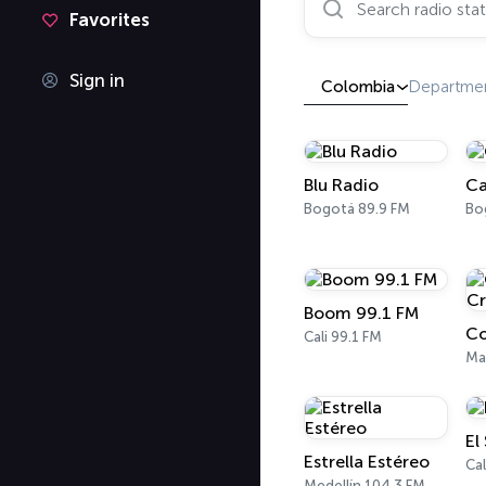
Favorites
Sign in
Colombia
Departme
Blu Radio
Ca
Bogotá 89.9 FM
Boom 99.1 FM
Cali 99.1 FM
Ma
El 
Estrella Estéreo
Cal
Medellín 104.3 FM