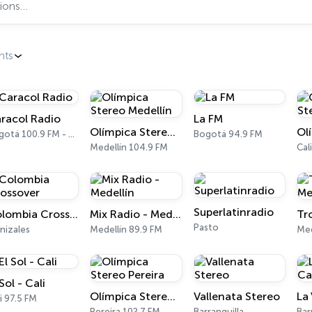
nts
racol Radio
La FM
Olímpica Stereo Medellín
Bogotá 100.9 FM - 810 AM
Bogotá 94.9 FM
Medellín 104.9 FM
Cal
Superlatinradio
Colombia Crossover
Mix Radio - Medellín
Pasto
nizales
Medellín 89.9 FM
Med
Sol - Cali
Olímpica Stereo Pereira
Vallenata Stereo
La
i 97.5 FM
Pereira 102.7 FM
Barranquilla
Bar