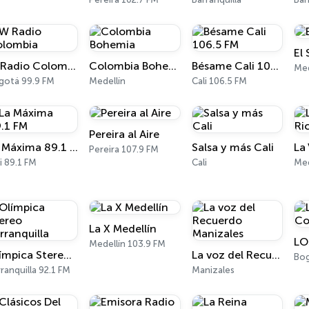
El 
W Radio Colombia
Colombia Bohemia
Bésame Cali 106.5 FM
Med
gotá 99.9 FM
Medellín
Cali 106.5 FM
Pereira al Aire
La Máxima 89.1 FM
Salsa y más Cali
Pereira 107.9 FM
i 89.1 FM
Cali
Med
La X Medellín
LO
Medellín 103.9 FM
Olímpica Stereo Barranquilla
La voz del Recuerdo Manizales
Bog
ranquilla 92.1 FM
Manizales