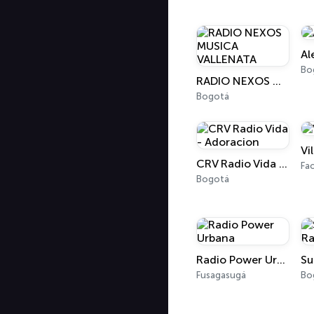
Al
Bo
RADIO NEXOS MUSICA VALLENATA
Bogotá
Vi
CRV Radio Vida - Adoracion
Fac
Bogotá
Radio Power Urbana
Fusagasugá
Bo