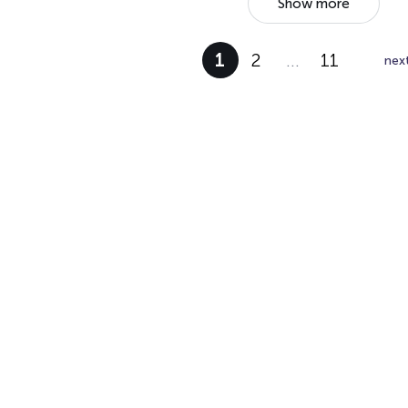
Show more
1
2
…
11
nex