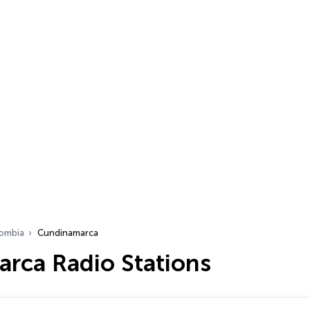
ombia
Cundinamarca
rca Radio Stations
…