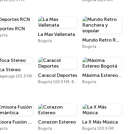
portes RCN
La Max Vallenata
gotá
Mundo Retro Ranchera y popular
Bogotá
Bogotá
ca Stereo
Caracol Deportes
Máxima Estereo Bogotá
agasugá 105.3 FM
Bogotá 100.9 FM, 810 AM
Bogotá
Emisora Fusiòn Romàntica
Corazon Estereo
La X Más Música
gotá
Bogotá
Bogotá 103.9 FM