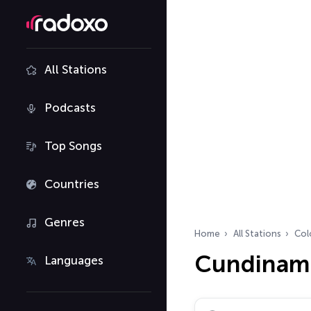
All Stations
Podcasts
Top Songs
Countries
Genres
Home
All Stations
Col
Cundinama
Languages
Search radio stations