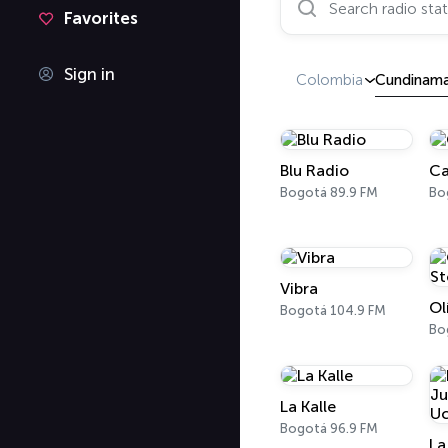
Favorites
Sign in
Colombia
Cundinama
Blu Radio
Ca
Bogotá 89.9 FM
Vibra
Ol
Bogotá 104.9 FM
Bo
La Kalle
Bogotá 96.9 FM