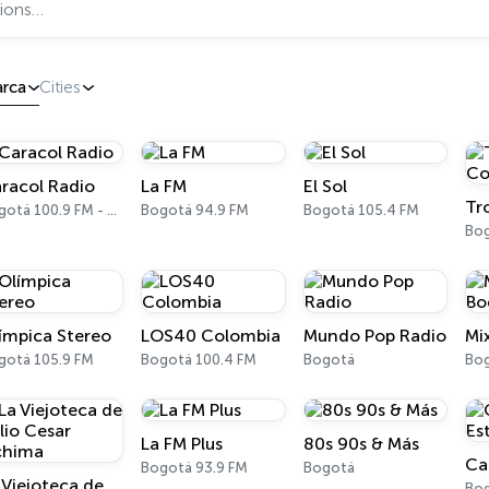
rca
Cities
racol Radio
La FM
El Sol
Bogotá 100.9 FM - 810 AM
Bogotá 94.9 FM
Bogotá 105.4 FM
Bog
ímpica Stereo
LOS40 Colombia
Mundo Pop Radio
gotá 105.9 FM
Bogotá 100.4 FM
Bogotá
Bog
La FM Plus
80s 90s & Más
Ca
Bogotá 93.9 FM
Bogotá
La Viejoteca de Julio Cesar Uchima
Bog