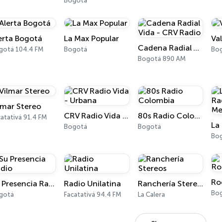
Bogotá
erta Bogotá
La Max Popular
Va
Cadena Radial Vida - CRV Radio
gotá 104.4 FM
Bogotá
Bo
Bogotá 890 AM
lmar Stereo
CRV Radio Vida - Urbana
80s Radio Colombia
atativá 91.4 FM
Bogotá
Bogotá
Bo
Ro
Su Presencia Radio
Radio Unilatina
Ranchería Stereos
Bo
gotá
Facatativá 94.4 FM
La Calera