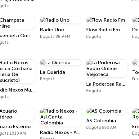
gotá
Radio Uno
Flow Radio Fm
De
Champeta Online
Bogotá 88.9 FM
Bogotá
Bo
gotá
La Querida
To
Bogotá
Fus
La Poderosa Radio Online Viejoteca
Radio Nexos Musica Cristiana (Iglesia De Jesucristo)
Bogotá
gotá
AS Colombia
uario Estéreo
Bogotá 690 AM
Radio Nexos - Así Canta Colombia
gotá 1010 AM
Bo