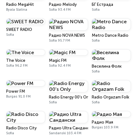
Radio MegaHit
Радио Melody
БГ Естрада
Byala Slatina
Sofia 93.4 FM
Sofia
SWEET RADIO
Sofia
Радио NOVA NEWS
Metro Dance Radio
Sofia 95.7 FM
Sofia
The Voice
Magic FM
Sofia 96.2 FM
Sofia 92.4 FM
Веселина Фолк
Sofia
Power FM
Burgas 91.0 FM
Radio Energy 00's Only
Radio Orgazam Folk
Sofia
Sofia
Радио Мая
Burgas 103.9 FM
Radio Disco City
Радио Ultra Сандански
Sofia
Sandanski 103.4 FM