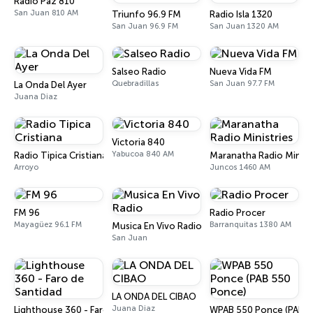
Radio Paz 810
San Juan 810 AM
Triunfo 96.9 FM
Radio Isla 1320
San Juan 96.9 FM
San Juan 1320 AM
Salseo Radio
Nueva Vida FM
Quebradillas
San Juan 97.7 FM
La Onda Del Ayer
Juana Diaz
Victoria 840
Yabucoa 840 AM
Radio Tipica Cristiana
Maranatha Radio Minist
Arroyo
Juncos 1460 AM
FM 96
Radio Procer
Mayagüez 96.1 FM
Barranquitas 1380 AM
Musica En Vivo Radio
San Juan
LA ONDA DEL CIBAO
Juana Diaz
Lighthouse 360 - Faro de Santidad
WPAB 550 Ponce (PAB 5