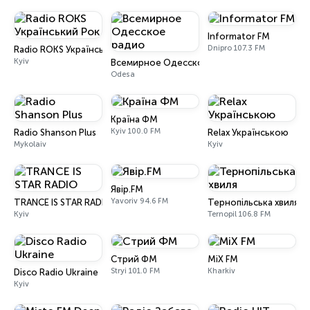
Informator FM
Dnipro 107.3 FM
Radio ROKS Український Рок
Kyiv
Всемирное Одесское радио
Odesa
Країна ФМ
Kyiv 100.0 FM
Radio Shanson Plus
Relax Українською
Mykolaiv
Kyiv
Явір.FM
Yavoriv 94.6 FM
TRANCE IS STAR RADIO
Тернопільська хвиля
Kyiv
Ternopil 106.8 FM
Стрий ФМ
MiX FM
Stryi 101.0 FM
Kharkiv
Disco Radio Ukraine
Kyiv