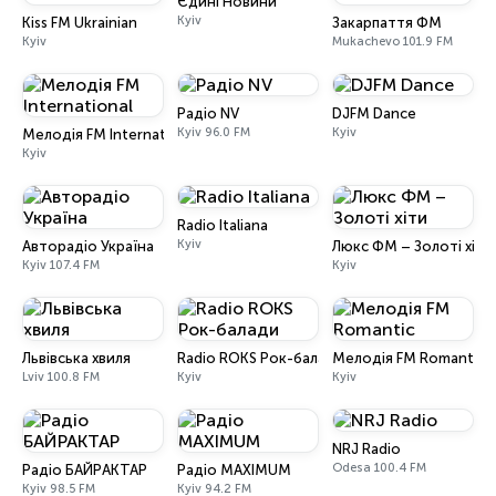
Єдині Новини
Kyiv
Kiss FM Ukrainian
Закарпаття ФМ
Kyiv
Mukachevo 101.9 FM
Радіо NV
DJFM Dance
Kyiv 96.0 FM
Kyiv
Мелодія FM International
Kyiv
Radio Italiana
Kyiv
Авторадіо Україна
Люкс ФМ – Золоті хіти
Kyiv 107.4 FM
Kyiv
Львівська хвиля
Radio ROKS Рок-балади
Мелодія FM Romantic
Lviv 100.8 FM
Kyiv
Kyiv
NRJ Radio
Odesa 100.4 FM
Радіо БАЙРАКТАР
Радіо MAXIMUM
Kyiv 98.5 FM
Kyiv 94.2 FM