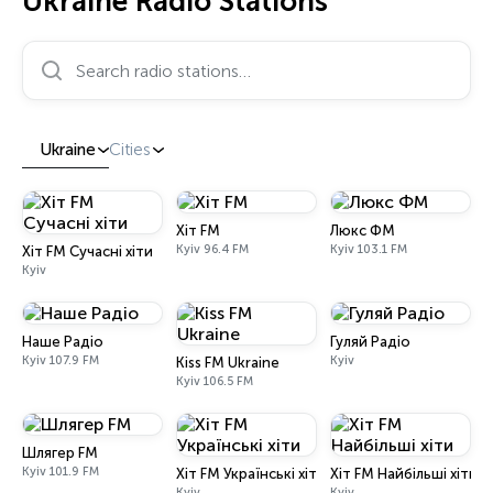
Ukraine Radio Stations
Search radio stations…
Ukraine
Cities
Хіт FM
Люкс ФМ
Kyiv 96.4 FM
Kyiv 103.1 FM
Хіт FM Сучасні хіти
Kyiv
Наше Радіо
Гуляй Радіо
Kyiv 107.9 FM
Kyiv
Kiss FM Ukraine
Kyiv 106.5 FM
Шлягер FM
Kyiv 101.9 FM
Хіт FM Українські хіти
Хіт FM Найбільші хіти
Kyiv
Kyiv