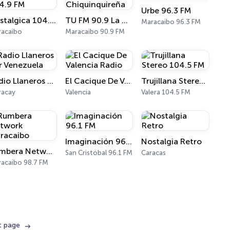
Urbe 96.3 FM
Nostalgica 104.9 FM
TU FM 90.9 La Chiquinquireña
Maracaibo 96.3 FM
acaibo
Maracaibo 90.9 FM
Radio Llaneros Por Venezuela
El Cacique De Valencia Radio
Trujillana Stereo 104.5 FM
racay
Valencia
Valera 104.5 FM
Imaginación 96.1 FM
Nostalgia Retro
Rumbera Network Maracaibo
San Cristóbal 96.1 FM
Caracas
acaibo 98.7 FM
t page