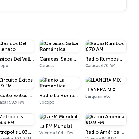
Clasicos Del Vallenato
Caracas. Salsa Romántica
Radio Rumbos 670 AM
copó
Caracas
Caracas 670 AM
LLANERA MIX
Circuito Éxitos 99.9 FM
Radio La Romantica
Barquisimeto
acas 99.9 FM
Socopó
La FM Mundial
Metrópolis 103.9 FM
Radio América 90.9 FM
Valencia 104.1 FM
acaibo 103.9 FM
Valencia 90.9 FM