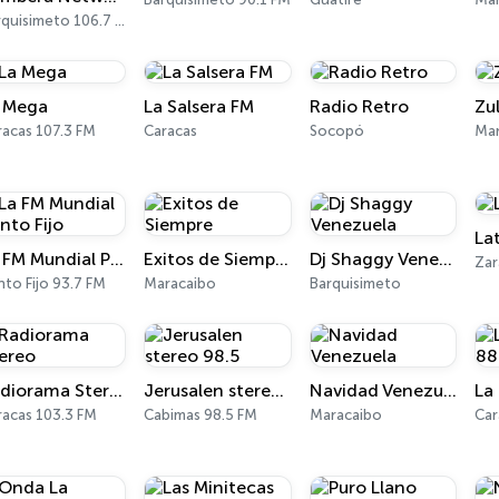
Barquisimeto 106.7 FM
 Mega
La Salsera FM
Radio Retro
Zu
racas 107.3 FM
Caracas
Socopó
Mar
La
La FM Mundial Punto Fijo
Exitos de Siempre
Dj Shaggy Venezuela
Zar
to Fijo 93.7 FM
Maracaibo
Barquisimeto
Radiorama Stereo
Jerusalen stereo 98.5
Navidad Venezuela
racas 103.3 FM
Cabimas 98.5 FM
Maracaibo
Car