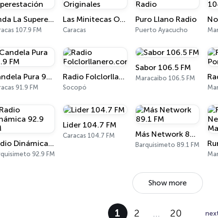
Onda La Superestación
Las Minitecas Originales
Puro Llano Radio
racas 107.9 FM
Caracas
Puerto Ayacucho
Mar
Sabor 106.5 FM
Candela Pura 91.9 FM
Radio Folclorllanero.com
Maracaibo 106.5 FM
racas 91.9 FM
Socopó
Ma
Lider 104.7 FM
Más Network 89.1 FM
Caracas 104.7 FM
Radio Dinámica 92.9 FM
Barquisimeto 89.1 FM
rquisimeto 92.9 FM
Mar
Show more
1
2
…
20
nex