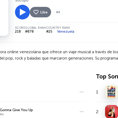
Socopó
Like
85
SCORE
GLOBAL RANK
COUNTRY RANK
218
#878
#25
Venezuela
ra online venezolana que ofrece un viaje musical a través de los
 del pop, rock y baladas que marcaron generaciones. Su programac
Top So
2
1
 Gonna Give You Up
2
ley