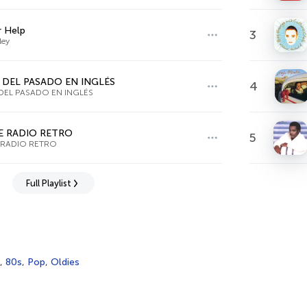
r Help
3
ley
 DEL PASADO EN INGLÉS
4
DEL PASADO EN INGLÉS
E RADIO RETRO
5
 RADIO RETRO
Full Playlist
,
80s
,
Pop
,
Oldies