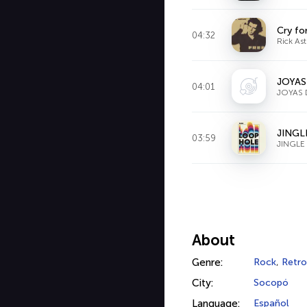
Cry fo
04:32
Rick Ast
JOYAS
04:01
JOYAS 
JINGL
03:59
JINGLE
About
Genre:
Rock
,
Retro
City:
Socopó
Language:
Español