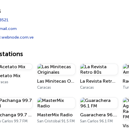
s
8521
ail.com
o8.webnode.com.ve
tations
etato Mix
Las Minitecas Originales
La Revista Retro 80s
Ra
racas
Caracas
Caracas
Tu
Pachanga 99.7 FM
MasterMix Radio
Guarachera 96.1 FM
 Carlos 99.7 FM
San Cristóbal 91.5 FM
San Carlos 96.1 FM