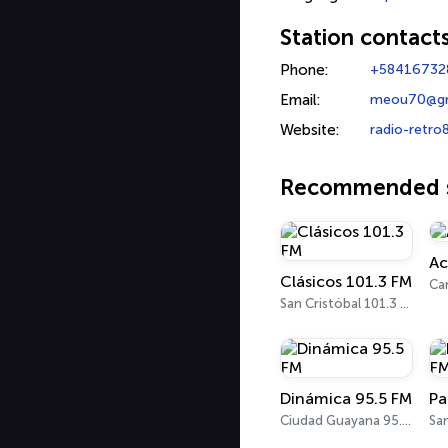
Station contact
Phone:
+58416732
Email:
meou70@gm
Website:
radio-retr
Recommended s
Ac
Clásicos 101.3 FM
Ca
San Cristóbal 101.3 FM
Dinámica 95.5 FM
Ciudad Guayana 95.5 FM
San