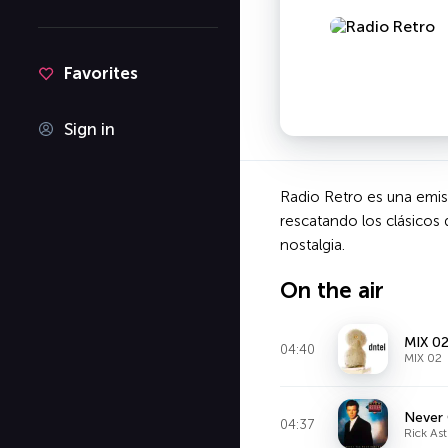
Favorites
Sign in
Radio Retro es una emiso
rescatando los clásicos
nostalgia.
On the air
MIX 0
04:40
MIX 02
Never
04:37
Rick Ast