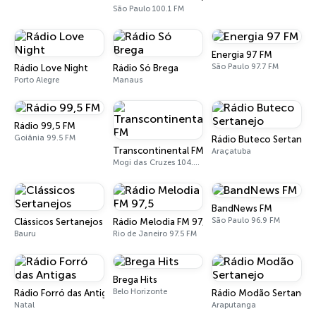
São Paulo 100.1 FM
Energia 97 FM
São Paulo 97.7 FM
Rádio Love Night
Rádio Só Brega
Porto Alegre
Manaus
Rádio 99,5 FM
Goiânia 99.5 FM
Rádio Buteco Sertanejo
Transcontinental FM
Araçatuba
Mogi das Cruzes 104.7 FM
BandNews FM
São Paulo 96.9 FM
Clássicos Sertanejos
Rádio Melodia FM 97,5
Bauru
Rio de Janeiro 97.5 FM
Brega Hits
Belo Horizonte
Rádio Forró das Antigas
Rádio Modão Sertanejo
Natal
Araputanga