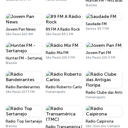
Hunter.FM - Hits Brasil
Brasília
Saudade FM
Santos 99.7 FM
Jovem Pan News
89 FM A Rádio Rock
São Paulo 620 AM
São Paulo 89.1 FM
Rádio Mix FM
Jovem Pan FM
São Paulo 106.3 FM
São Paulo 100.9 FM
Hunter.FM - Sertanejo
Brasília
Rádio Bandeirantes
Rádio Roberto Carlos
São Paulo 107.3 FM
Florianópolis
Rádio Clube das Antigas 
Florianópolis
Rádio Top Sertanejo
Rádio Caipirona
Brasília
São José dos Campos
Rádio Transamérica (TMC)