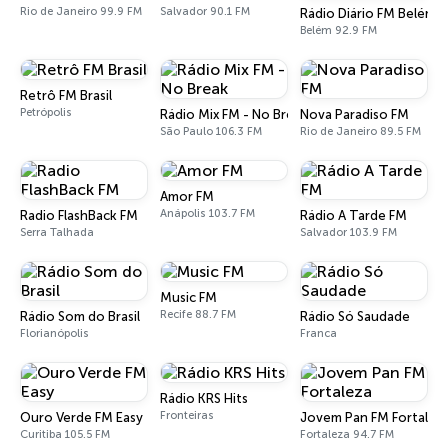
Rio de Janeiro 99.9 FM
Salvador 90.1 FM
Rádio Diário FM Belém
Belém 92.9 FM
Retrô FM Brasil
Petrópolis
Rádio Mix FM - No Break
Nova Paradiso FM
São Paulo 106.3 FM
Rio de Janeiro 89.5 FM
Amor FM
Anápolis 103.7 FM
Radio FlashBack FM
Rádio A Tarde FM
Serra Talhada
Salvador 103.9 FM
Music FM
Recife 88.7 FM
Rádio Som do Brasil
Rádio Só Saudade
Florianópolis
Franca
Rádio KRS Hits
Fronteiras
Ouro Verde FM Easy
Jovem Pan FM Fortalez
Curitiba 105.5 FM
Fortaleza 94.7 FM