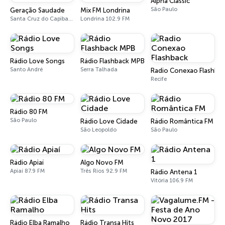
Alpha Classic
São Paulo
Geração Saudade
Mix FM Londrina
Santa Cruz do Capibaribe
Londrina 102.9 FM
Rádio Love Songs
Rádio Flashback MPB
Santo André
Serra Talhada
Radio Conexao Flashba
Recife
Rádio 80 FM
São Paulo
Rádio Love Cidade
Rádio Romântica FM
São Leopoldo
São Paulo
Rádio Apiaí
Algo Novo FM
Apiaí 87.9 FM
Três Rios 92.9 FM
Rádio Antena 1
Vitória 106.9 FM
Rádio Elba Ramalho
Rádio Transa Hits