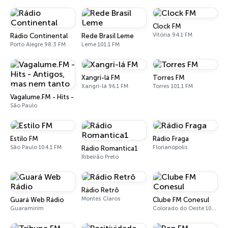
Clock FM
Vitória 94.1 FM
Rádio Continental
Rede Brasil Leme
Porto Alegre 98.3 FM
Leme 101.1 FM
Xangri-lá FM
Torres FM
Xangri-lá 96.1 FM
Torres 101.1 FM
Vagalume.FM - Hits - Antigos, mas nem tanto
São Paulo
Estilo FM
Rádio Fraga
São Paulo 104.1 FM
Florianópolis
Rádio Romantica1
Ribeirão Preto
Rádio Retrô
Montes Claros
Guará Web Rádio
Clube FM Conesul
Guaramirim
Colorado do Oeste 100.9 FM