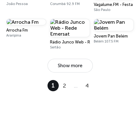
João Pessoa
Corumbá 92.9 FM
Vagalume.FM - Festa de
São Paulo
Arrocha Fm
Araripina
Jovem Pan Belém
Belém 107.5 FM
Rádio Junco Web - Rede Emersat
Sertão
Show more
1
2
…
4