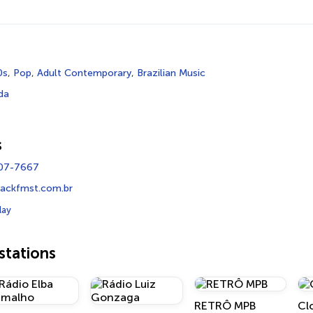
0s
,
Pop
,
Adult Contemporary
,
Brazilian Music
da
s
107-7667
ackfmst.com.br
lay
tations
RETRÔ MPB
Cl