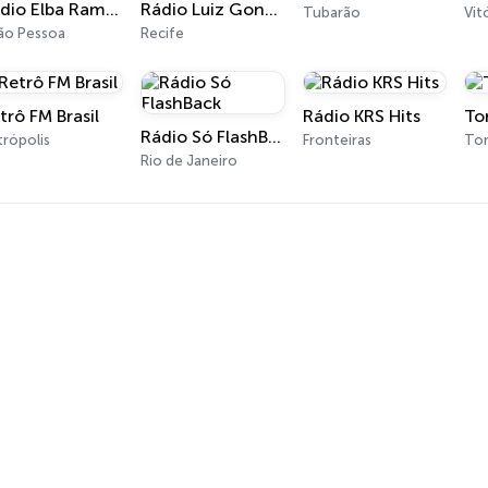
Rádio Elba Ramalho
Rádio Luiz Gonzaga
Tubarão
Vit
ão Pessoa
Recife
trô FM Brasil
Rádio KRS Hits
To
Rádio Só FlashBack
trópolis
Fronteiras
Tor
Rio de Janeiro