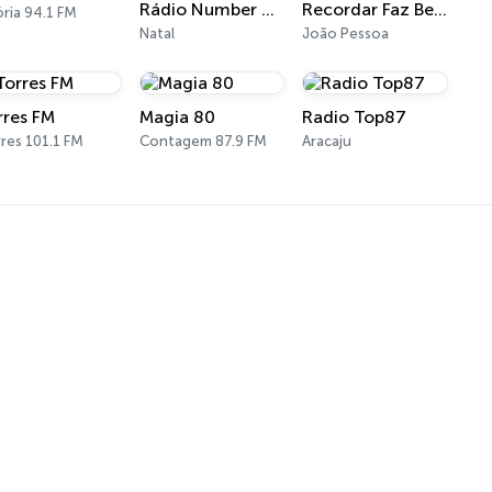
Rádio Number One
Recordar Faz Bem Web Rádio
ória 94.1 FM
Natal
João Pessoa
rres FM
Magia 80
Radio Top87
res 101.1 FM
Contagem 87.9 FM
Aracaju