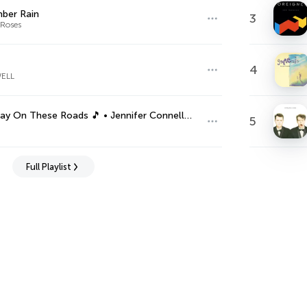
ber Rain
3
Roses
4
ELL
ha • Stay On These Roads 🎵 • Jennifer Connelly 2022 Edit 💗 • 🛩️ 80's Music Hits
5
Full Playlist