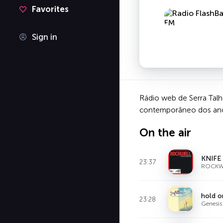
Favorites
Sign in
Rádio web de Serra Talh
contemporâneo dos anos
On the air
KNIFE
23:37
ROCKW
hold o
23:28
Genesis