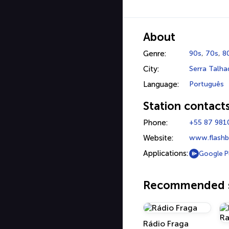
About
Genre:
90s
,
70s
,
8
City:
Serra Talha
Language:
Português
Station contact
Phone:
+55 87 98
Website:
www.flashb
Applications:
Google P
Recommended s
Rádio Fraga