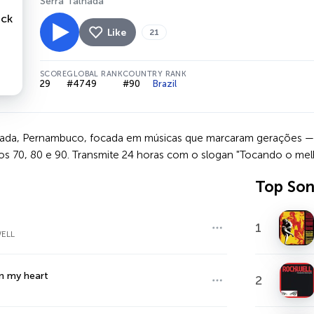
Serra Talhada
Like
21
SCORE
GLOBAL RANK
COUNTRY RANK
29
#4749
#90
Brazil
ada, Pernambuco, focada em músicas que marcaram gerações — fla
 70, 80 e 90. Transmite 24 horas com o slogan "Tocando o mel
Top So
1
ELL
n my heart
2