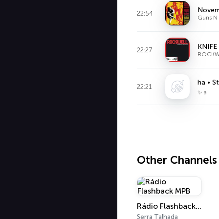
Novem
22:54
Guns N 
KNIFE
22:27
ROCKW
22:21
✨ a
Other Channels
Rádio Flashback MPB
Serra Talhada