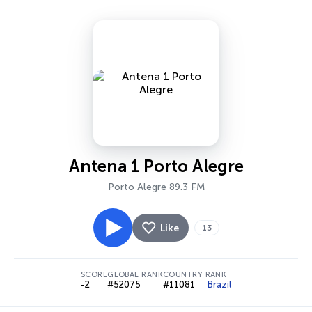
Antena 1 Porto Alegre
Porto Alegre 89.3 FM
Like
13
SCORE
GLOBAL RANK
COUNTRY RANK
-2
#52075
#11081
Brazil