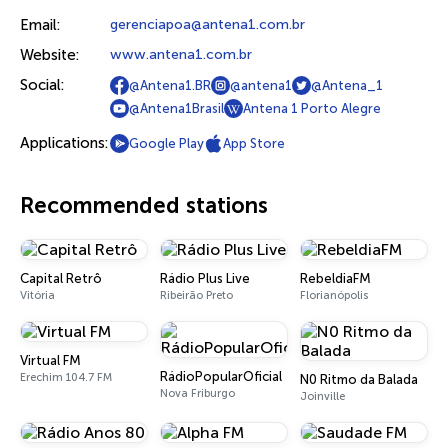
Email:
gerenciapoa@antena1.com.br
Website:
www.antena1.com.br
Social:
@Antena1.BR
@antena1
@Antena_1
@Antena1Brasil
Antena 1 Porto Alegre
Applications:
Google Play
App Store
Recommended stations
Capital Retrô
Rádio Plus Live
RebeldiaFM
Vitória
Ribeirão Preto
Florianópolis
Virtual FM
RádioPopularOficial
Erechim 104.7 FM
N0 Ritmo da Balada
Nova Friburgo
Joinville