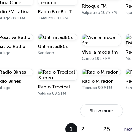
Ritoque FM
Ra
Radio FM Latina Chile
Radio Bío-Bío Temuco
Valparaíso 107.9 FM
Iqu
ntiago 89.1 FM
Temuco 88.1 FM
sitiva Radio
Unlimited80s
Vive la moda fm
ntiago
Santiago
Curicó 101.7 FM
Mol
dio Bknes
Radio Mirador
Ra
Radio Tropical Stereo
ntiago
Temuco 90.9 FM
San
Valdivia 89.5 FM
Show more
1
2
…
25
nex