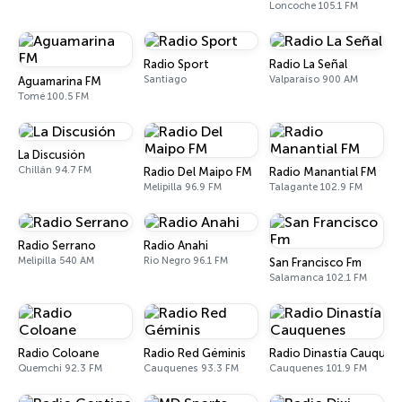
Loncoche 105.1 FM
Radio Sport
Radio La Señal
Santiago
Valparaíso 900 AM
Aguamarina FM
Tomé 100.5 FM
La Discusión
Chillán 94.7 FM
Radio Del Maipo FM
Radio Manantial FM
Melipilla 96.9 FM
Talagante 102.9 FM
Radio Serrano
Radio Anahi
Melipilla 540 AM
Rio Negro 96.1 FM
San Francisco Fm
Salamanca 102.1 FM
Radio Coloane
Radio Red Géminis
Radio Dinastía Cauquen
Quemchi 92.3 FM
Cauquenes 93.3 FM
Cauquenes 101.9 FM