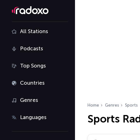
All Stations
Podcasts
Top Songs
Countries
Genres
Home
Genres
Sports
Sports Ra
Languages
Search radio stations