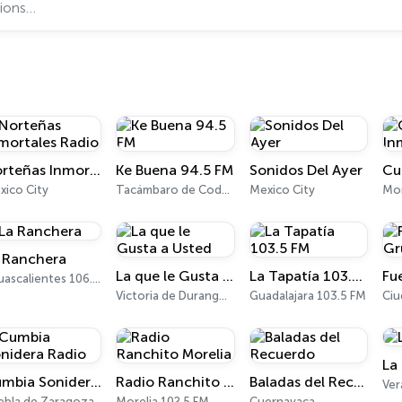
Norteñas Inmortales Radio
Ke Buena 94.5 FM
Sonidos Del Ayer
xico City
Tacámbaro de Codallos 94.5 FM
Mexico City
Mo
 Ranchera
La que le Gusta a Usted
La Tapatía 103.5 FM
Aguascalientes 106.1 FM
Victoria de Durango 98.9 FM
Guadalajara 103.5 FM
La
Cumbia Sonidera Radio
Radio Ranchito Morelia
Baladas del Recuerdo
Ver
ebla de Zaragoza
Morelia 102.5 FM
Cuernavaca