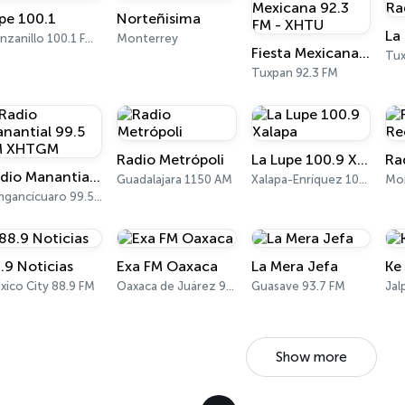
pe 100.1
Norteñisima
La
Manzanillo 100.1 FM - 560 AM
Monterrey
Fiesta Mexicana 92.3 FM - XHTU
Tux
Tuxpan 92.3 FM
Radio Metrópoli
La Lupe 100.9 Xalapa
Ra
Radio Manantial 99.5 FM XHTGM
Guadalajara 1150 AM
Xalapa-Enríquez 100.9 FM
Mo
Tangancícuaro 99.5 FM
.9 Noticias
Exa FM Oaxaca
La Mera Jefa
Ke
xico City 88.9 FM
Oaxaca de Juárez 98.5 FM
Guasave 93.7 FM
Show more