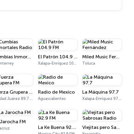
Cumbias Inmortales Radio
El Patrón 104.9 FM
Miled Music Fernández
nterrey
Xalapa-Enríquez 104.9 FM
Toluca
Fuerza Grupera FM
Radio de Mexico
La Máquina 97.7
Ciudad Juárez 89.7 HD3
Aguascalientes
Xalapa-Enríquez 97.7 FM
 Jarocha FM
La Ke Buena 92.9 FM
Viejitas pero Sabrosas Radio
acruz
Mexico City 92.9 FM
Yecapixtla