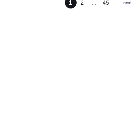
1
2
…
45
nex