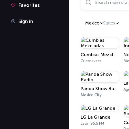
Favorites
Sign in
Mexico
States
Cumbias Mezcladas
Cuernavaca
Me
La
Panda Show Radio
Mexico City
LG La Grande
León 95.5 FM
Pu