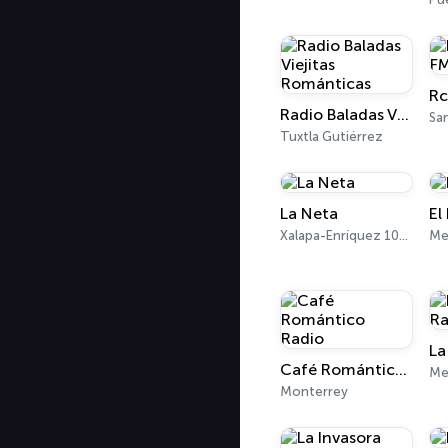
Rc
Radio Baladas Viejitas Románticas
Sa
Tuxtla Gutiérrez
La Neta
El
Xalapa-Enríquez 102.5 FM
Me
Café Romántico Radio
Me
Monterrey