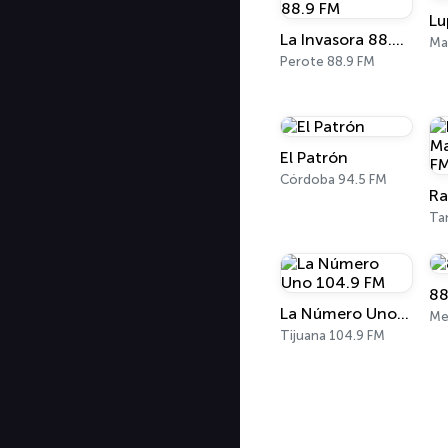
Lu
La Invasora 88.9 FM
Perote 88.9 FM
El Patrón
Córdoba 94.5 FM
88
La Número Uno 104.9 FM
Me
Tijuana 104.9 FM