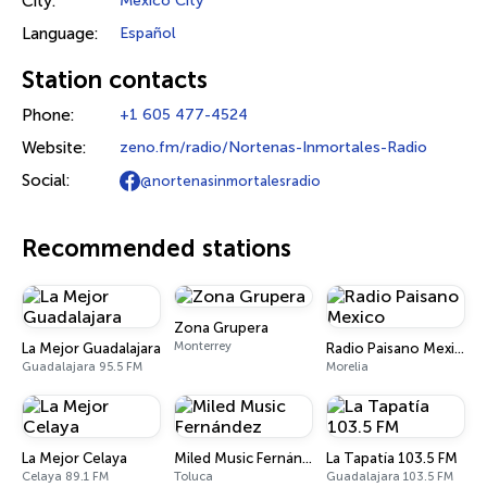
City:
Mexico City
Language:
Español
Station contacts
Phone:
+1 605 477-4524
Website:
zeno.fm/radio/Nortenas-Inmortales-Radio
Social:
@nortenasinmortalesradio
Recommended stations
Zona Grupera
Monterrey
La Mejor Guadalajara
Radio Paisano Mexico
Guadalajara 95.5 FM
Morelia
La Mejor Celaya
Miled Music Fernández
La Tapatía 103.5 FM
Celaya 89.1 FM
Toluca
Guadalajara 103.5 FM