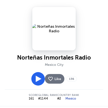
Norteñas Inmortales Radio
Mexico City
Like
136
SCORE
GLOBAL RANK
COUNTRY RANK
161
#1144
#2
Mexico