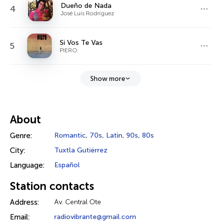
Dueño de Nada
4
José Luis Rodríguez
Si Vos Te Vas
5
PIERO
Show more
About
Genre:
Romantic
,
70s
,
Latin
,
90s
,
80s
City:
Tuxtla Gutiérrez
Language:
Español
Station contacts
Address:
Av. Central Ote
Email:
radiovibrante@gmail.com