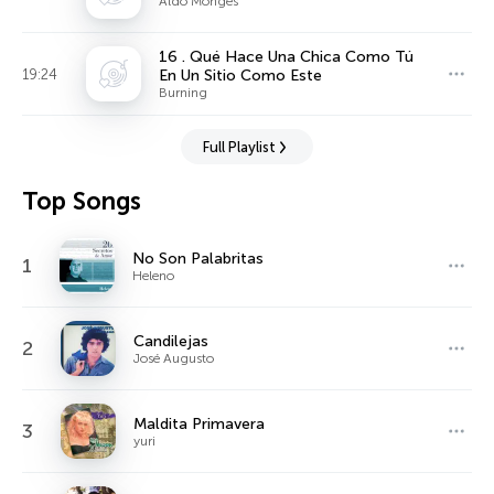
Aldo Monges
16 . Qué Hace Una Chica Como Tú
19:24
En Un Sitio Como Este
Burning
Full Playlist
Top Songs
No Son Palabritas
1
Heleno
Candilejas
2
José Augusto
Maldita Primavera
3
yuri