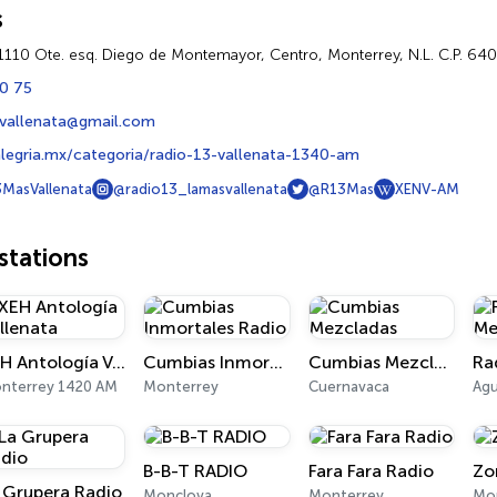
s
1110 Ote. esq. Diego de Montemayor, Centro, Monterrey, N.L. C.P. 64
10 75
vallenata@gmail.com
legria.mx/categoria/radio-13-vallenata-1340-am
MasVallenata
@radio13_lamasvallenata
@R13Mas
XENV-AM
tations
XEH Antología Vallenata
Cumbias Inmortales Radio
Cumbias Mezcladas
Ra
nterrey 1420 AM
Monterrey
Cuernavaca
Agu
B-B-T RADIO
Fara Fara Radio
Zo
 Grupera Radio
Monclova
Monterrey
Mo