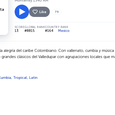
Monterrey 1340 AM
Like
79
SCORE
GLOBAL RANK
COUNTRY RANK
13
#8815
#164
Mexico
y la alegría del caribe Colombiano. Con vallenato, cumbia y música 
randes clásicos del Valledupar con agrupaciones locales que ma
Cumbia
,
Tropical
,
Latin