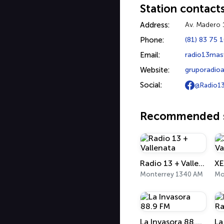
Station contact
Address:
Av. Madero 
Phone:
(81) 83 75 
Email:
radio13mas
Website:
gruporadioa
Social:
@Radio13
Recommended s
Radio 13 + Vallenata
Monterrey 1340 AM
Mo
La Invasora 88.9 FM
La