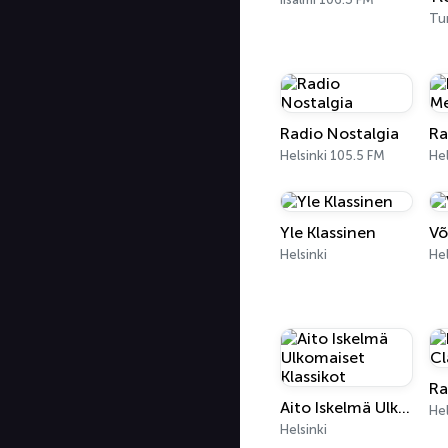
Tu
Radio Nostalgia
Ra
Helsinki 105.5 FM
Hel
Yle Klassinen
Võ
Helsinki
Hel
Aito Iskelmä Ulkomaiset Klassikot
Hel
Helsinki