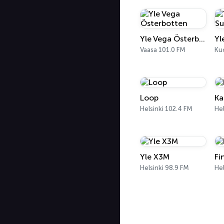
Yle Vega Österbotten
Vaasa 101.0 FM
Ku
Loop
Ka
Helsinki 102.4 FM
Hel
Yle X3M
Fi
Helsinki 98.9 FM
Hel