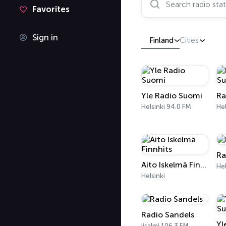
Favorites
Sign in
Finland
Cities
Yle Radio Suomi
Ra
Helsinki 94.0 FM
Hel
Ra
Aito Iskelmä Finnhits
Hel
Helsinki
Radio Sandels
Iisalmi 106.3 FM