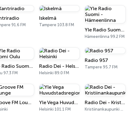
ntriradio
Iskelmä
pere 91.6 FM
Tampere 103.8 FM
Yle Radio Suomi - Hämeenlinna
Hämeenlinna 99.2 FM
Radio 957
Yle Radio Suomi Oulu
Radio Dei - Helsinki
Tampere 95.7 FM
u 97.3 FM
Helsinki 89.0 FM
Groove FM Lounge
Yle Vega Huvudstadsregionen
Radio Dei - Kristiinankaupunki
sinki
Helsinki 101.1 FM
Kristiinankaupunki 89.5 FM