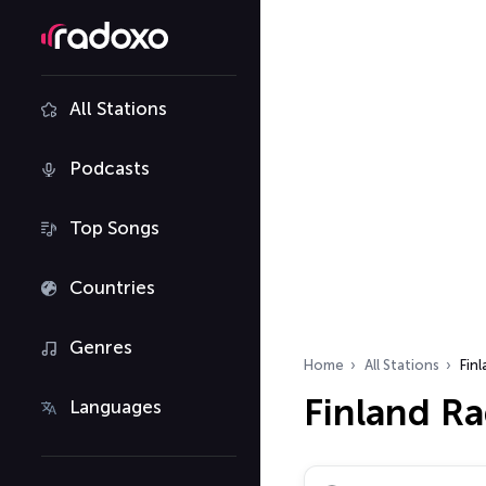
All Stations
Podcasts
Top Songs
Countries
Genres
Home
All Stations
Fin
Finland Ra
Languages
Search radio stations