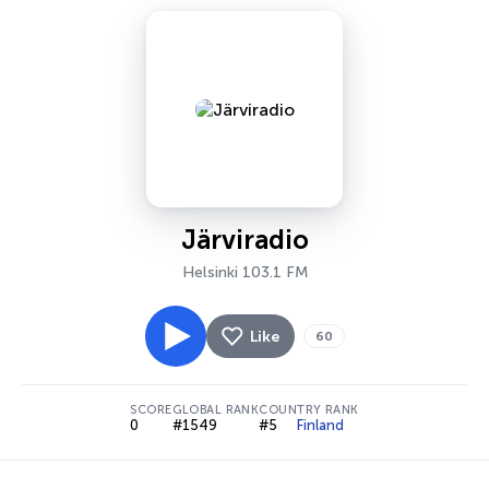
Järviradio
Helsinki 103.1 FM
Like
60
SCORE
GLOBAL RANK
COUNTRY RANK
0
#1549
#5
Finland