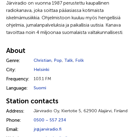
Järviradio on vuonna 1987 perustettu kaupallinen
radiokanava, joka soittaa pääasiassa kotimaista
iskelmämusiikkia. Ohjelmistoon kuuluu myös hengellisiä
ohjelmia, jumalanpalveluksia ja paikallisia uutisia. Kanava
tavoittaa noin 4 miljoonaa suomalaista valtakunnallisesti.
About
Genre:
Christian
,
Pop
,
Talk
,
Folk
City:
Helsinki
Frequency:
103.1 FM
Language:
Suomi
Station contacts
Address:
Järviradio Oy, Kiertotie 5, 62900 Alajärvi, Finland
Phone:
0500 – 557 234
Email:
jr@jarviradio.fi