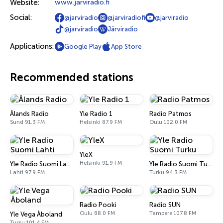
Website:
www.jarviradio.fi
Social:
@jarviradio
@jarviradiofi
@jarviradio
@jarviradio
Järviradio
Applications:
Google Play
App Store
Recommended stations
Ålands Radio
Yle Radio 1
Radio Patmos
Sund 91.3 FM
Helsinki 87.9 FM
Oulu 102.0 FM
YleX
Helsinki 91.9 FM
Yle Radio Suomi Lahti
Yle Radio Suomi Turku
Lahti 97.9 FM
Turku 94.3 FM
Radio Pooki
Radio SUN
Oulu 88.0 FM
Tampere 107.8 FM
Yle Vega Åboland
Turku 101.4 FM