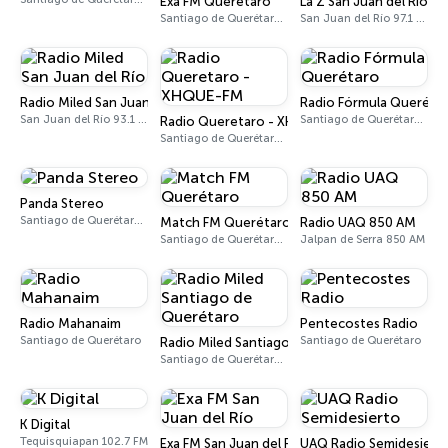
Exa FM Querétaro
La Z San Juan del Río
Santiago de Querétaro 95.5 FM
San Juan del Río 97.1 FM
Radio Miled San Juan del Río
Radio Fórmula Queréta
San Juan del Río 93.1 FM
Santiago de Querétaro 88.7 FM
Radio Queretaro - XHQUE-FM
Santiago de Querétaro 100.3 FM
Panda Stereo
Santiago de Querétaro 92.5 FM
Match FM Querétaro
Radio UAQ 850 AM
Santiago de Querétaro 97.9 FM
Jalpan de Serra 850 AM
Radio Mahanaim
Pentecostes Radio
Santiago de Querétaro
Santiago de Querétaro
Radio Miled Santiago de Querétaro
Santiago de Querétaro 103.1 FM
K Digital
Tequisquiapan 102.7 FM
Exa FM San Juan del Río
UAQ Radio Semidesiert