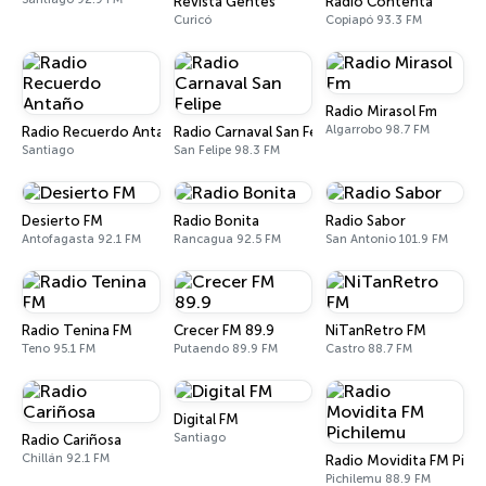
Revista Gentes
Radio Contenta
Curicó
Copiapó 93.3 FM
Radio Mirasol Fm
Algarrobo 98.7 FM
Radio Recuerdo Antaño
Radio Carnaval San Felipe
Santiago
San Felipe 98.3 FM
Desierto FM
Radio Bonita
Radio Sabor
Antofagasta 92.1 FM
Rancagua 92.5 FM
San Antonio 101.9 FM
Radio Tenina FM
Crecer FM 89.9
NiTanRetro FM
Teno 95.1 FM
Putaendo 89.9 FM
Castro 88.7 FM
Digital FM
Santiago
Radio Cariñosa
Chillán 92.1 FM
Radio Movidita FM Pich
Pichilemu 88.9 FM