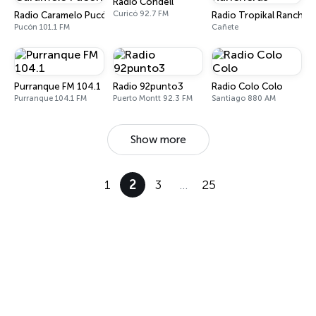
Radio Condell
Curicó 92.7 FM
Radio Caramelo Pucón
Radio Tropikal Rancher
Pucón 101.1 FM
Cañete
Purranque FM 104.1
Radio 92punto3
Radio Colo Colo
Purranque 104.1 FM
Puerto Montt 92.3 FM
Santiago 880 AM
Show more
1
2
3
…
25