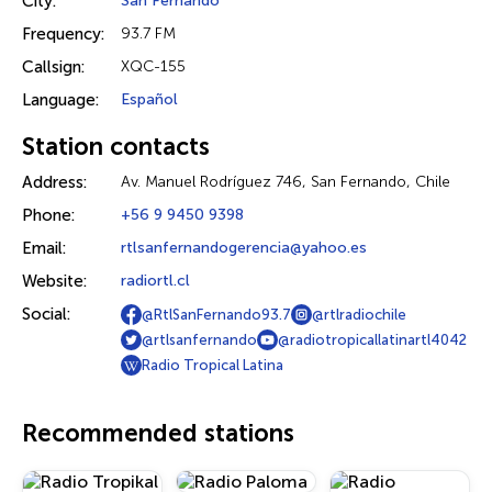
City:
San Fernando
Frequency:
93.7 FM
Callsign:
XQC-155
Language:
Español
Station contacts
Address:
Av. Manuel Rodríguez 746, San Fernando, Chile
Phone:
+56 9 9450 9398
Email:
rtlsanfernandogerencia@yahoo.es
Website:
radiortl.cl
Social:
@RtlSanFernando93.7
@rtlradiochile
@rtlsanfernando
@radiotropicallatinartl4042
Radio Tropical Latina
Recommended stations