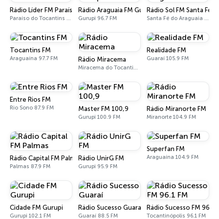
Rádio Líder FM Paraíso do Tocantins
Rádio Araguaia FM Gurupi
Rádio Sol FM Santa Fé d
Paraíso do Tocantins 95.7 FM
Gurupi 96.7 FM
Santa Fé do Araguaia 87.9 FM
Tocantins FM
Realidade FM
Araguaína 97.7 FM
Guaraí 105.9 FM
Rádio Miracema
Miracema do Tocantins 104.9 FM
Entre Rios FM
Rio Sono 87.9 FM
Master FM 100,9
Rádio Miranorte FM
Gurupi 100.9 FM
Miranorte 104.9 FM
Superfan FM
Araguaína 104.9 FM
Rádio Capital FM Palmas
Rádio UnirG FM
Palmas 87.9 FM
Gurupi 95.9 FM
Cidade FM Gurupi
Rádio Sucesso Guaraí
Rádio Sucesso FM 96.1 
Gurupi 102.1 FM
Guaraí 88.5 FM
Tocantinópolis 96.1 FM