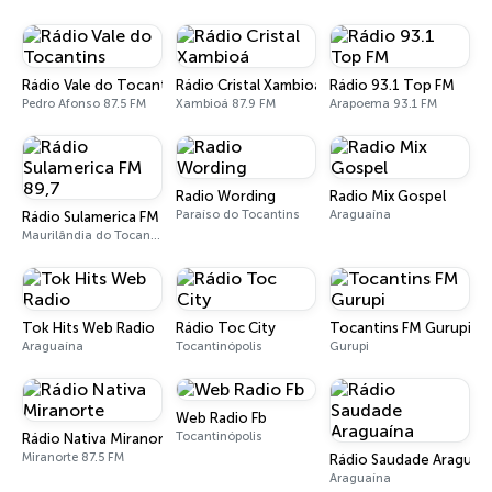
Rádio Vale do Tocantins
Rádio Cristal Xambioá
Rádio 93.1 Top FM
Pedro Afonso 87.5 FM
Xambioá 87.9 FM
Arapoema 93.1 FM
Radio Wording
Radio Mix Gospel
Paraíso do Tocantins
Araguaína
Rádio Sulamerica FM 89,7
Maurilândia do Tocantins 89.7 FM
Tok Hits Web Radio
Rádio Toc City
Tocantins FM Gurupi
Araguaína
Tocantinópolis
Gurupi
Web Radio Fb
Tocantinópolis
Rádio Nativa Miranorte
Miranorte 87.5 FM
Rádio Saudade Araguaí
Araguaína