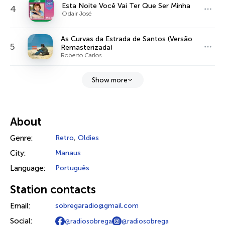
Esta Noite Você Vai Ter Que Ser Minha
4
Odair José
As Curvas da Estrada de Santos (Versão
5
Remasterizada)
Roberto Carlos
Show more
About
Genre:
Retro
,
Oldies
City:
Manaus
Language:
Português
Station contacts
Email:
sobregaradio@gmail.com
Social:
@radiosobrega
@radiosobrega