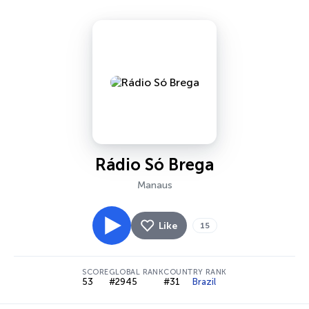
Rádio Só Brega
Manaus
Like
15
SCORE
GLOBAL RANK
COUNTRY RANK
53
#2945
#31
Brazil