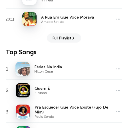
Vinheta
A Rua Em Que Voce Morava
20:11
Amado Batista
Full Playlist
Top Songs
Férias Na India
1
Nilton Cesar
Quem É
2
Silvinho
Pra Esquecer Que Você Existe (Fujo De
3
Mim)
Paulo Sergio