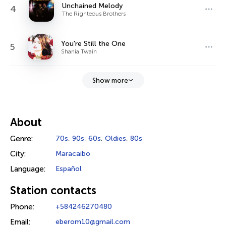
Unchained Melody
4
The Righteous Brothers
You're Still the One
5
Shania Twain
Show more
About
Genre:
70s
,
90s
,
60s
,
Oldies
,
80s
City:
Maracaibo
Language:
Español
Station contacts
Phone:
+584246270480
Email:
eberom10@gmail.com