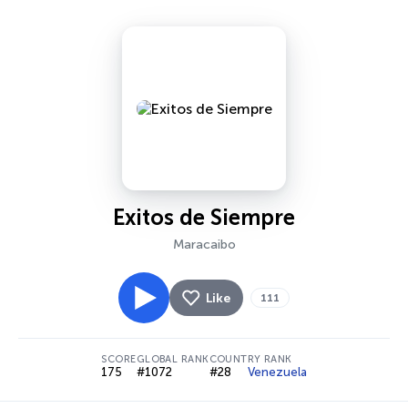
Exitos de Siempre
Maracaibo
Like
111
SCORE
GLOBAL RANK
COUNTRY RANK
175
#1072
#28
Venezuela