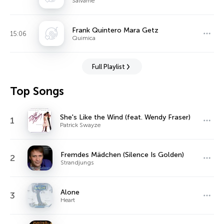
Salvame
Frank Quintero Mara Getz
15:06
Quimica
Full Playlist
Top Songs
She's Like the Wind (feat. Wendy Fraser)
1
Patrick Swayze
Fremdes Mädchen (Silence Is Golden)
2
Strandjungs
Alone
3
Heart