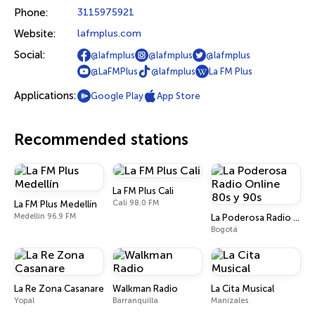
Phone:
3115975921
Website:
lafmplus.com
Social:
@lafmplus
@lafmplus
@lafmplus
@LaFMPlus
@lafmplus
La FM Plus
Applications:
Google Play
App Store
Recommended stations
La FM Plus Cali
Cali 98.0 FM
La FM Plus Medellín
Medellín 96.9 FM
La Poderosa Radio Online 80s y 90s
Bogotá
La Re Zona Casanare
Walkman Radio
La Cita Musical
Yopal
Barranquilla
Manizales