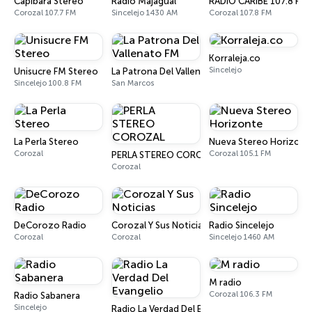
Capibara Stereo
Radio Majagual
RADIO CARIBE 107.8 FM
Corozal 107.7 FM
Sincelejo 1430 AM
Corozal 107.8 FM
Korraleja.co
Sincelejo
Unisucre FM Stereo
La Patrona Del Vallenato FM
Sincelejo 100.8 FM
San Marcos
La Perla Stereo
Nueva Stereo Horizont
Corozal
Corozal 105.1 FM
PERLA STEREO COROZAL
Corozal
DeCorozo Radio
Corozal Y Sus Noticias
Radio Sincelejo
Corozal
Corozal
Sincelejo 1460 AM
M radio
Corozal 106.3 FM
Radio Sabanera
Sincelejo
Radio La Verdad Del Evangelio