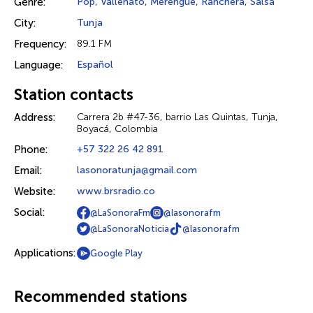
Genre:
Pop
,
Vallenato
,
Merengue
,
Ranchera
,
Salsa
City:
Tunja
Frequency:
89.1 FM
Language:
Español
Station contacts
Address:
Carrera 2b #47-36, barrio Las Quintas, Tunja,
Boyacá, Colombia
Phone:
+57 322 26 42 891
Email:
lasonoratunja@gmail.com
Website:
www.brsradio.co
Social:
@LaSonoraFm
@lasonorafm
@LaSonoraNoticia
@lasonorafm
Applications:
Google Play
Recommended stations