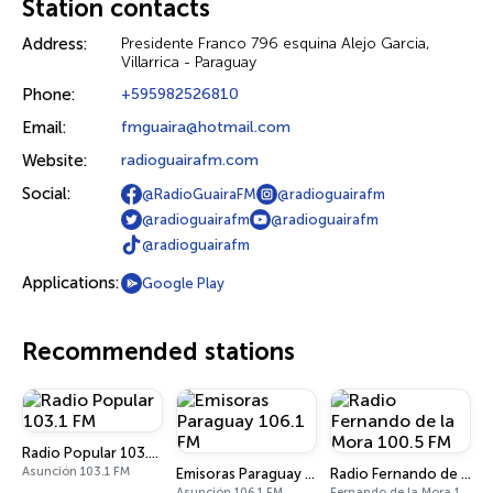
Station contacts
Address:
Presidente Franco 796 esquina Alejo Garcia,
Villarrica - Paraguay
Phone:
+595982526810
Email:
fmguaira@hotmail.com
Website:
radioguairafm.com
Social:
@RadioGuairaFM
@radioguairafm
@radioguairafm
@radioguairafm
@radioguairafm
Applications:
Google Play
Recommended stations
Radio Popular 103.1 FM
Asunción 103.1 FM
Emisoras Paraguay 106.1 FM
Radio Fernando de la Mora 100.5 FM
Asunción 106.1 FM
Fernando de la Mora 100.5 FM