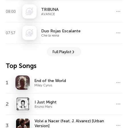
TRIBUNA
08:00
AVANCE
Duo Rojas Escalante
07:57
Che la reina
Full Playlist
Top Songs
End of the World
1
Miley Cyrus
I Just Might
2
Bruno Mars
Volví a Nacer (feat. J. Alvarez) [Urban
3
Version]