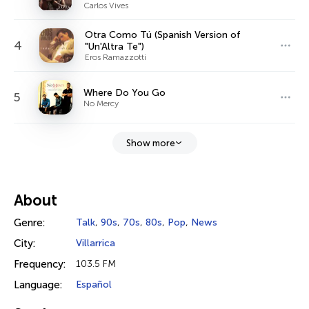
Carlos Vives
Otra Como Tú (Spanish Version of
4
"Un'Altra Te")
Eros Ramazzotti
Where Do You Go
5
No Mercy
Show more
About
Genre:
Talk
,
90s
,
70s
,
80s
,
Pop
,
News
City:
Villarrica
Frequency:
103.5 FM
Language:
Español