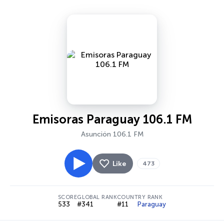
Emisoras Paraguay 106.1 FM
Asunción 106.1 FM
Like
473
SCORE
GLOBAL RANK
COUNTRY RANK
533
#341
#11
Paraguay