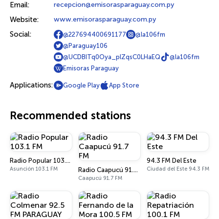
Email:
recepcion@emisorasparaguay.com.py
Website:
www.emisorasparaguay.com.py
Social:
@227694400691177
@la106fm
@Paraguay106
@UCDBITq0Oya_plZqsC0LHaEQ
@la106fm
Emisoras Paraguay
Applications:
Google Play
App Store
Recommended stations
Radio Popular 103.1 FM
94.3 FM Del Este
Asunción 103.1 FM
Ciudad del Este 94.3 FM
Radio Caapucú 91.7 FM
Caapucú 91.7 FM