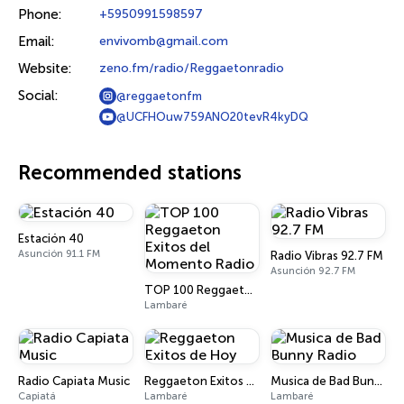
Phone:
+5950991598597
Email:
envivomb@gmail.com
Website:
zeno.fm/radio/Reggaetonradio
Social:
@reggaetonfm
@UCFHOuw759ANO20tevR4kyDQ
Recommended stations
Estación 40
Asunción 91.1 FM
Radio Vibras 92.7 FM
Asunción 92.7 FM
TOP 100 Reggaeton Exitos del Momento Radio
Lambaré
Radio Capiata Music
Reggaeton Exitos de Hoy
Musica de Bad Bunny Radio
Capiatá
Lambaré
Lambaré