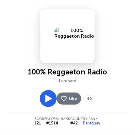
100% Reggaeton Radio
Lambaré
Like
40
SCORE
GLOBAL RANK
COUNTRY RANK
121
#1514
#42
Paraguay