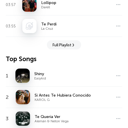
Lollipop
03:57
Darell
Te Perdí
03:55
La Cruz
Full Playlist
Top Songs
Shiny
1
Easykid
Si Antes Te Hubiera Conocido
2
KAROL G
Te Quería Ver
3
Alemán & Neton Vega