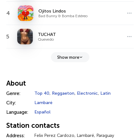
Ojitos Lindos
4
Bad Bunny & Bomba Estéreo
TUCHAT
5
Quevedo
Show more
About
Genre:
Top 40
,
Reggaeton
,
Electronic
,
Latin
City:
Lambaré
Language:
Español
Station contacts
Address:
Felix Perez Cardozo, Lambaré, Paraguay