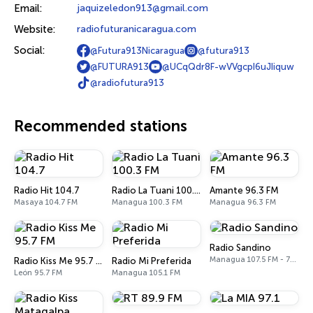
Email:
jaquizeledon913@gmail.com
Website:
radiofuturanicaragua.com
Social:
@Futura913Nicaragua
@futura913
@FUTURA913
@UCqQdr8F-wVVgcpI6uJIiquw
@radiofutura913
Recommended stations
Radio Hit 104.7
Radio La Tuani 100.3 FM
Amante 96.3 FM
Masaya 104.7 FM
Managua 100.3 FM
Managua 96.3 FM
Radio Sandino
Managua 107.5 FM - 740 AM
Radio Kiss Me 95.7 FM
Radio Mi Preferida
León 95.7 FM
Managua 105.1 FM