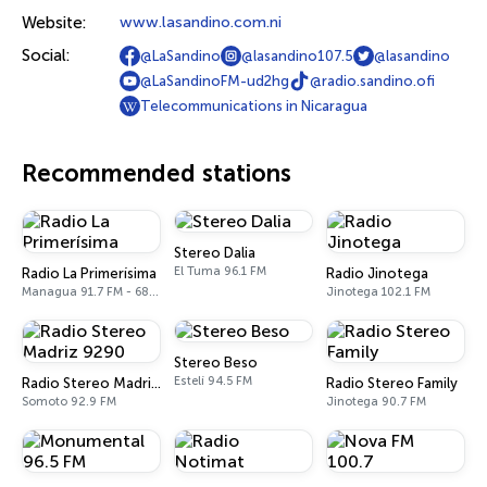
Website:
www.lasandino.com.ni
Social:
@LaSandino
@lasandino107.5
@lasandino
@LaSandinoFM-ud2hg
@radio.sandino.ofi
Telecommunications in Nicaragua
Recommended stations
Stereo Dalia
El Tuma 96.1 FM
Radio La Primerísima
Radio Jinotega
Managua 91.7 FM - 680 AM
Jinotega 102.1 FM
Stereo Beso
Estelí 94.5 FM
Radio Stereo Madriz 9290
Radio Stereo Family
Somoto 92.9 FM
Jinotega 90.7 FM